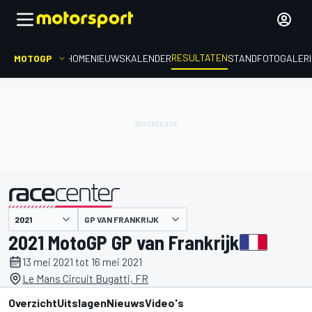
RESULTATEN
MOTOGP
HOME
NIEUWS
KALENDER
STAND
FOTOGALER
GP VAN FRANKRIJK
gepresenteerd door
2021 MotoGP GP van Frankrijk
13 mei 2021 tot 16 mei 2021
Le Mans Circuit Bugatti, FR
Overzicht
Uitslagen
Nieuws
Video's