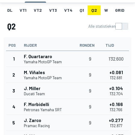
DL
VT1
VT2
VT3
VT4
Q1
Q2
W
GRID
R
Q2
Alle statistieken
POS
RIJDER
RONDEN
TIJD
F. Quartararo
1
9
1'32.600
Yamaha MotoGP Team
M. Viñales
+0.081
2
9
Yamaha MotoGP Team
1'32.681
J. Miller
+0.104
3
9
Ducati Team
1'32.704
F. Morbidelli
+0.166
4
9
Petronas Yamaha SRT
1'32.766
J. Zarco
+0.277
5
9
Pramac Racing
1'32.877