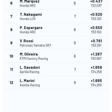
M. Márquez
+0.437
6
8
Honda HRC
1'33.037
T. Nakagami
+0.520
7
7
Honda LCR
1'33.120
P. Espargaro
+0.550
8
8
Honda HRC
1'33.150
V. Rossi
+0.791
9
9
Petronas Yamaha SRT
1'33.391
M. Oliveira
+1.267
10
6
KTM Factory Racing
1'33.867
L. Savadori
+1.658
11
7
Aprilia Racing
1'34.258
L. Marini
+1.665
12
9
Avintia Racing
1'34.265