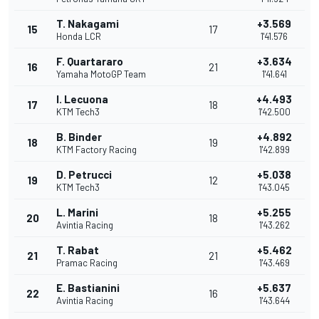
T. Nakagami
+3.569
15
17
Honda LCR
1'41.576
F. Quartararo
+3.634
16
21
Yamaha MotoGP Team
1'41.641
I. Lecuona
+4.493
17
18
KTM Tech3
1'42.500
B. Binder
+4.892
18
19
KTM Factory Racing
1'42.899
D. Petrucci
+5.038
19
12
KTM Tech3
1'43.045
L. Marini
+5.255
20
18
Avintia Racing
1'43.262
T. Rabat
+5.462
21
21
Pramac Racing
1'43.469
E. Bastianini
+5.637
22
16
Avintia Racing
1'43.644