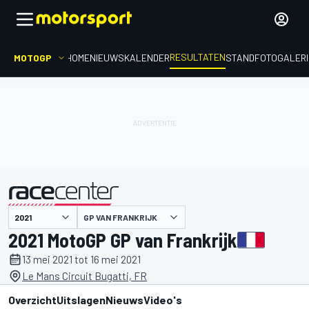
RESULTATEN
MOTOGP
HOME
NIEUWS
KALENDER
STAND
FOTOGALER
GP VAN FRANKRIJK
gepresenteerd door
2021 MotoGP GP van Frankrijk
13 mei 2021 tot 16 mei 2021
Le Mans Circuit Bugatti, FR
Overzicht
Uitslagen
Nieuws
Video's