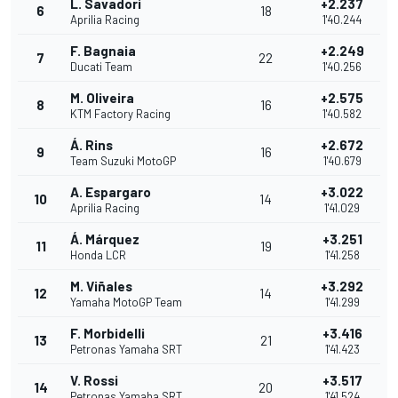
L. Savadori
+2.237
6
18
Aprilia Racing
1'40.244
F. Bagnaia
+2.249
7
22
Ducati Team
1'40.256
M. Oliveira
+2.575
8
16
KTM Factory Racing
1'40.582
Á. Rins
+2.672
9
16
Team Suzuki MotoGP
1'40.679
A. Espargaro
+3.022
10
14
Aprilia Racing
1'41.029
Á. Márquez
+3.251
11
19
Honda LCR
1'41.258
M. Viñales
+3.292
12
14
Yamaha MotoGP Team
1'41.299
F. Morbidelli
+3.416
13
21
Petronas Yamaha SRT
1'41.423
V. Rossi
+3.517
14
20
Petronas Yamaha SRT
1'41.524