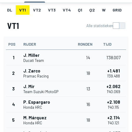
DL
VT1
VT2
VT3
VT4
Q1
Q2
W
GRID
R
VT1
Alle statistieken
POS
RIJDER
RONDEN
TIJD
J. Miller
1
14
1'38.007
Ducati Team
J. Zarco
+1.481
2
18
Pramac Racing
1'39.488
J. Mir
+2.062
3
13
Team Suzuki MotoGP
1'40.069
P. Espargaro
+2.108
4
16
Honda HRC
1'40.115
M. Márquez
+2.114
5
18
Honda HRC
1'40.121