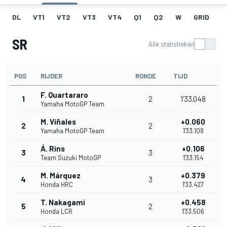
DL
VT1
VT2
VT3
VT4
Q1
Q2
W
GRID
R
SR
Alle statistieken
POS
RIJDER
RONDE
TIJD
F. Quartararo
1
2
1'33.048
Yamaha MotoGP Team
M. Viñales
+0.060
2
2
Yamaha MotoGP Team
1'33.108
Á. Rins
+0.106
3
3
Team Suzuki MotoGP
1'33.154
M. Márquez
+0.379
4
3
Honda HRC
1'33.427
T. Nakagami
+0.458
5
2
Honda LCR
1'33.506