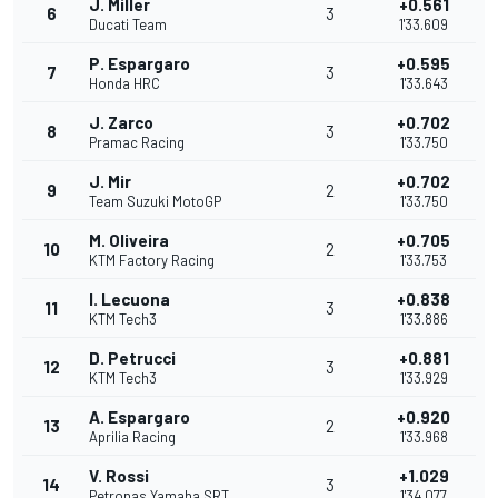
J. Miller
+0.561
6
3
Ducati Team
1'33.609
P. Espargaro
+0.595
7
3
Honda HRC
1'33.643
J. Zarco
+0.702
8
3
Pramac Racing
1'33.750
J. Mir
+0.702
9
2
Team Suzuki MotoGP
1'33.750
M. Oliveira
+0.705
10
2
KTM Factory Racing
1'33.753
I. Lecuona
+0.838
11
3
KTM Tech3
1'33.886
D. Petrucci
+0.881
12
3
KTM Tech3
1'33.929
A. Espargaro
+0.920
13
2
Aprilia Racing
1'33.968
V. Rossi
+1.029
14
3
Petronas Yamaha SRT
1'34.077