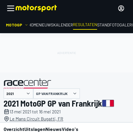
RESULTATEN
MOTOGP
HOME
NIEUWS
KALENDER
STAND
FOTOGALER
GP VAN FRANKRIJK
gepresenteerd door
2021 MotoGP GP van Frankrijk
13 mei 2021 tot 16 mei 2021
Le Mans Circuit Bugatti, FR
Overzicht
Uitslagen
Nieuws
Video's