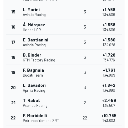
L. Marini
+1.458
15
3
Avintia Racing
1'34.506
Á. Márquez
+1.558
16
3
Honda LCR
1'34.606
E. Bastianini
+1.580
17
3
Avintia Racing
1'34.628
B. Binder
+1.728
18
3
KTM Factory Racing
1'34.776
F. Bagnaia
+1.761
19
3
Ducati Team
1'34.809
L. Savadori
+1.842
20
3
Aprilia Racing
1'34.890
T. Rabat
+2.459
21
2
Pramac Racing
1'35.507
F. Morbidelli
+10.755
22
22
Petronas Yamaha SRT
1'43.803