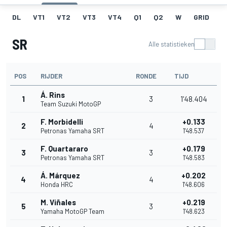
DL
VT1
VT2
VT3
VT4
Q1
Q2
W
GRID
R
SR
Alle statistieken
POS
RIJDER
RONDE
TIJD
Á. Rins
1
3
1'48.404
Team Suzuki MotoGP
F. Morbidelli
+0.133
2
4
Petronas Yamaha SRT
1'48.537
F. Quartararo
+0.179
3
3
Petronas Yamaha SRT
1'48.583
Á. Márquez
+0.202
4
4
Honda HRC
1'48.606
M. Viñales
+0.219
5
3
Yamaha MotoGP Team
1'48.623