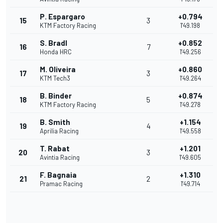
P. Espargaro
+0.794
15
3
KTM Factory Racing
1'49.198
S. Bradl
+0.852
16
7
Honda HRC
1'49.256
M. Oliveira
+0.860
17
3
KTM Tech3
1'49.264
B. Binder
+0.874
18
5
KTM Factory Racing
1'49.278
B. Smith
+1.154
19
4
Aprilia Racing
1'49.558
T. Rabat
+1.201
20
3
Avintia Racing
1'49.605
F. Bagnaia
+1.310
21
2
Pramac Racing
1'49.714