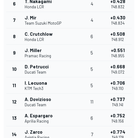
T. Nakagami
+0.428
6
4
Honda LCR
1'48.832
J. Mir
+0.430
7
4
Team Suzuki MotoGP
1'48.834
C. Crutchlow
+0.508
8
6
Honda LCR
1'48.912
J. Miller
+0.551
9
5
Pramac Racing
1'48.955
D. Petrucci
+0.668
10
5
Ducati Team
1'49.072
I. Lecuona
+0.706
11
5
KTM Tech3
1'49.110
A. Dovizioso
+0.737
12
11
Ducati Team
1'49.141
A. Espargaro
+0.752
13
6
Aprilia Racing
1'49.156
J. Zarco
+0.774
14
7
Avintia Racing
1'49.178