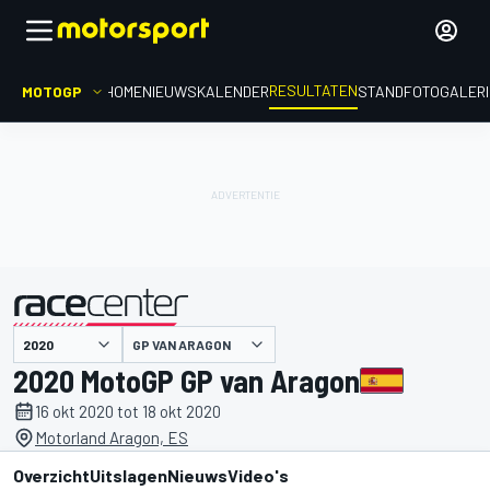
RESULTATEN
MOTOGP
HOME
NIEUWS
KALENDER
STAND
FOTOGALER
GP VAN ARAGON
gepresenteerd door
2020 MotoGP GP van Aragon
16 okt 2020 tot 18 okt 2020
Motorland Aragon, ES
Overzicht
Uitslagen
Nieuws
Video's