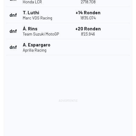
Honda LCR
27'18.708
T. Luthi
+14 Ronden
dnf
Marc VDS Racing
18'35.074
Á. Rins
+20 Ronden
dnf
Team Suzuki MotoGP
8'23.946
A. Espargaro
dnf
Aprilia Racing