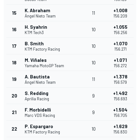
K. Abraham
+1.008
15
11
Ángel Nieto Team
1'56.209
H. Syahrin
+1.055
16
10
KTM Tech3
1'56.256
B. Smith
+1.070
17
10
KTM Factory Racing
1'56.271
M. Viñales
+1.071
18
10
Yamaha MotoGP Team
1'56.272
A. Bautista
+1.378
19
11
Ángel Nieto Team
1'56.579
S. Redding
+1.492
20
9
Aprilia Racing
1'56.693
F. Morbidelli
+1.504
21
9
Marc VDS Racing
1'56.705
P. Espargaro
+1.629
22
10
KTM Factory Racing
1'56.830