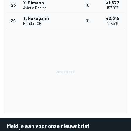
X. Simeon
+1.872
23
10
Avintia Racing
1'57.073
T. Nakagami
+2.315
24
10
Honda LCR
1'57.516
Meld je aan voor onze nieuwsbrief