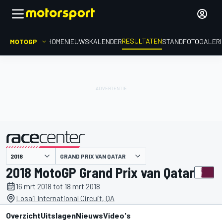
RESULTATEN
MOTOGP
HOME
NIEUWS
KALENDER
STAND
FOTOGALER
GRAND PRIX VAN QATAR
gepresenteerd door
2018 MotoGP Grand Prix van Qatar
16 mrt 2018 tot 18 mrt 2018
Losail International Circuit, QA
Overzicht
Uitslagen
Nieuws
Video's