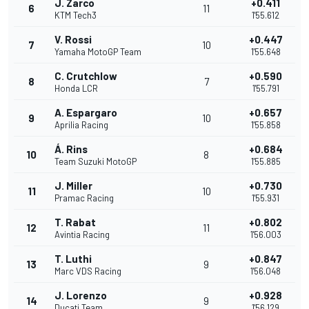
J. Zarco
+0.411
6
11
KTM Tech3
1'55.612
V. Rossi
+0.447
7
10
Yamaha MotoGP Team
1'55.648
C. Crutchlow
+0.590
8
7
Honda LCR
1'55.791
A. Espargaro
+0.657
9
10
Aprilia Racing
1'55.858
Á. Rins
+0.684
10
8
Team Suzuki MotoGP
1'55.885
J. Miller
+0.730
11
10
Pramac Racing
1'55.931
T. Rabat
+0.802
12
11
Avintia Racing
1'56.003
T. Luthi
+0.847
13
9
Marc VDS Racing
1'56.048
J. Lorenzo
+0.928
14
9
Ducati Team
1'56.129