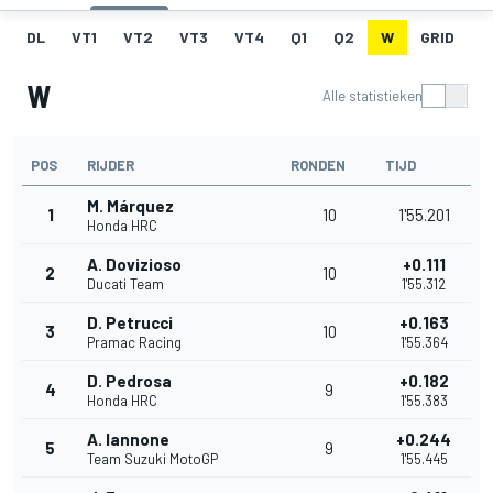
DL
VT1
VT2
VT3
VT4
Q1
Q2
W
GRID
R
W
Alle statistieken
POS
RIJDER
RONDEN
TIJD
M. Márquez
1
10
1'55.201
Honda HRC
A. Dovizioso
+0.111
2
10
Ducati Team
1'55.312
D. Petrucci
+0.163
3
10
Pramac Racing
1'55.364
D. Pedrosa
+0.182
4
9
Honda HRC
1'55.383
A. Iannone
+0.244
5
9
Team Suzuki MotoGP
1'55.445