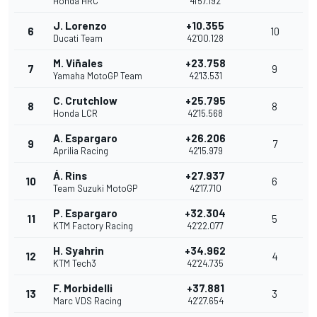
Honda HRC
41'57.192
J. Lorenzo
+10.355
6
10
Ducati Team
42'00.128
M. Viñales
+23.758
7
9
Yamaha MotoGP Team
42'13.531
C. Crutchlow
+25.795
8
8
Honda LCR
42'15.568
A. Espargaro
+26.206
9
7
Aprilia Racing
42'15.979
Á. Rins
+27.937
10
6
Team Suzuki MotoGP
42'17.710
P. Espargaro
+32.304
11
5
KTM Factory Racing
42'22.077
H. Syahrin
+34.962
12
4
KTM Tech3
42'24.735
F. Morbidelli
+37.881
13
3
Marc VDS Racing
42'27.654