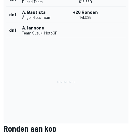
Ducati Team
6'15.860
A. Bautista
+26 Ronden
dnf
Ángel Nieto Team
1'41.096
A. Iannone
dnf
Team Suzuki MotoGP
Ronden aan kop