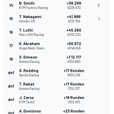
B. Smith
+38.299
14
2
KTM Factory Racing
42'28.072
T. Nakagami
+41.986
15
1
Honda LCR
42'31.759
T. Luthi
+45.260
16
Marc VDS Racing
42'35.033
K. Abraham
+56.872
17
Ángel Nieto Team
42'46.645
X. Simeon
+1'12.117
18
Avintia Racing
43'01.890
S. Redding
+17 Ronden
dnf
Aprilia Racing
15'50.276
T. Rabat
+17 Ronden
dnf
Avintia Racing
17'02.377
J. Zarco
+19 Ronden
dnf
KTM Tech3
13'33.013
A. Dovizioso
+23 Ronden
dnf