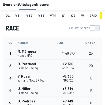
Overzicht
Uitslagen
Nieuws
DL
VT1
VT2
VT3
VT4
Q1
Q2
W
GRID
R
RACE
Alle statistieken
POS
RIJDER
TIJD
PUNTEN
M. Márquez
1
41'49.773
25
Honda HRC
D. Petrucci
+2.310
2
20
Pramac Racing
41'52.083
V. Rossi
+5.350
3
16
Yamaha MotoGP Team
41'55.123
J. Miller
+6.314
4
13
Pramac Racing
41'56.087
D. Pedrosa
+7.419
5
11