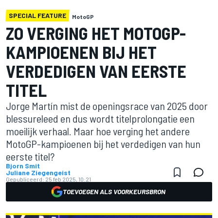
SPECIAL FEATURE
MotoGP
ZO VERGING HET MOTOGP-
KAMPIOENEN BIJ HET
VERDEDIGEN VAN EERSTE
TITEL
Jorge Martín mist de openingsrace van 2025 door
blessureleed en dus wordt titelprolongatie een
moeilijk verhaal. Maar hoe verging het andere
MotoGP-kampioenen bij het verdedigen van hun
eerste titel?
Bjorn Smit
Juliane Ziegengeist
Gepubliceerd:
25 feb 2025, 10:21
TOEVOEGEN ALS VOORKEURSBRON