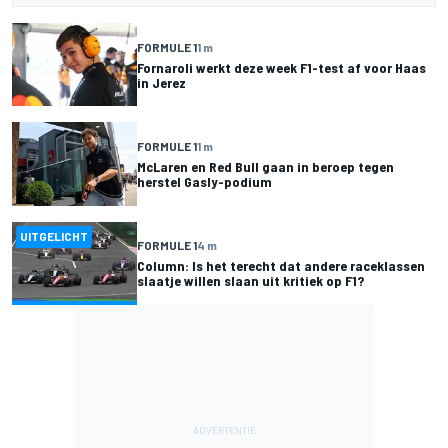
FORMULE 1
1 m
Fornaroli werkt deze week F1-test af voor Haas
in Jerez
FORMULE 1
1 m
McLaren en Red Bull gaan in beroep tegen
herstel Gasly-podium
UITGELICHT
FORMULE 1
4 m
Column: Is het terecht dat andere raceklassen
slaatje willen slaan uit kritiek op F1?