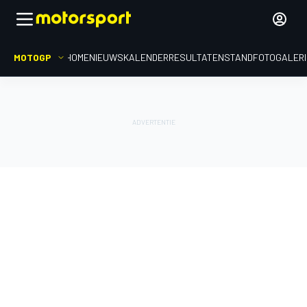
MOTOGP
HOME
NIEUWS
KALENDER
RESULTATEN
STAND
FOTOGALER