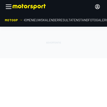
MOTOGP
HOME
NIEUWS
KALENDER
RESULTATEN
STAND
FOTOGALER