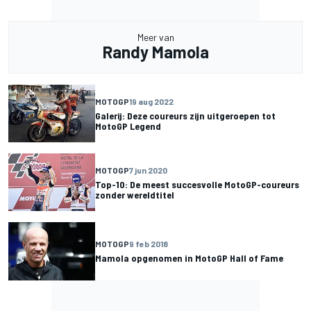
Meer van
Randy Mamola
MOTOGP
19 aug 2022
Galerij: Deze coureurs zijn uitgeroepen tot
MotoGP Legend
MOTOGP
7 jun 2020
Top-10: De meest succesvolle MotoGP-coureurs
zonder wereldtitel
MOTOGP
9 feb 2018
Mamola opgenomen in MotoGP Hall of Fame