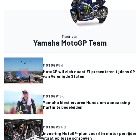
Meer van
Yamaha MotoGP Team
MOTOGP
8 d
MotoGP wil zich naast F1 presenteren tijdens GP
van Verenigde Staten
MOTOGP
15 d
Yamaha kiest ervaren Munoz om aanpassing
Martin te begeleiden
MOTOGP
24 d
Invoering MotoGP-plan voor één motor per rijder
staat op losse schroeven