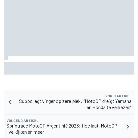
MotoGP Grand Prix van Groot-Brittannië 2026: tijden,
uitzending en meer
VORIG ARTIKEL
Suppo legt vinger op zere plek: “MotoGP dreigt Yamaha
en Honda te verliezen”
VOLGEND ARTIKEL
Sprintrace MotoGP Argentinië 2023: Hoe laat, MotoGP
live kijken en meer