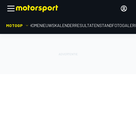
MOTOGP
HOME
NIEUWS
KALENDER
RESULTATEN
STAND
FOTOGALER