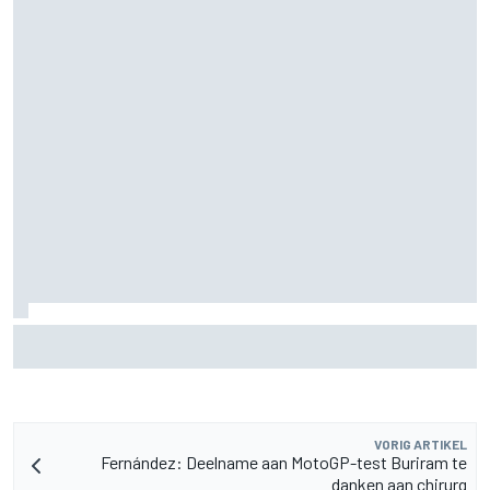
MotoGP Grand Prix van Groot-Brittannië 2026: tijden,
uitzending en meer
VORIG ARTIKEL
Fernández: Deelname aan MotoGP-test Buriram te
danken aan chirurg