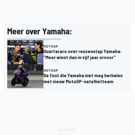
Meer over Yamaha:
MOTOGP
Quartararo over reuzenstap Yamaha:
"Meer winst dan in vijf jaar ervoor"
MOTOGP
De fout die Yamaha niet mag herhalen
met nieuw MotoGP-satellietteam