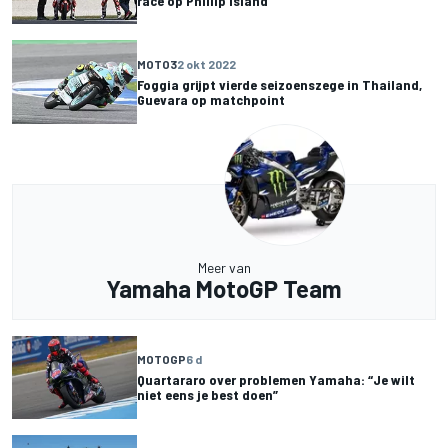
race op Phillip Island
MOTO3
2 okt 2022
Foggia grijpt vierde seizoenszege in Thailand,
Guevara op matchpoint
Meer van
Yamaha MotoGP Team
MOTOGP
6 d
Quartararo over problemen Yamaha: “Je wilt
niet eens je best doen”