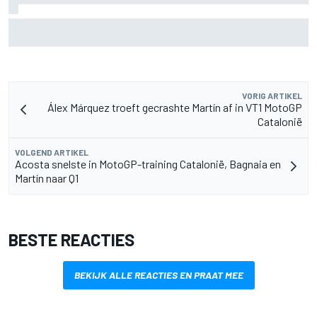
Aston Martin onthult nieuwe limited-edition Glenfiddich-
whisky
VORIG ARTIKEL
Álex Márquez troeft gecrashte Martín af in VT1 MotoGP
Catalonië
VOLGEND ARTIKEL
Acosta snelste in MotoGP-training Catalonië, Bagnaia en
Martín naar Q1
BESTE REACTIES
BEKIJK ALLE REACTIES EN PRAAT MEE