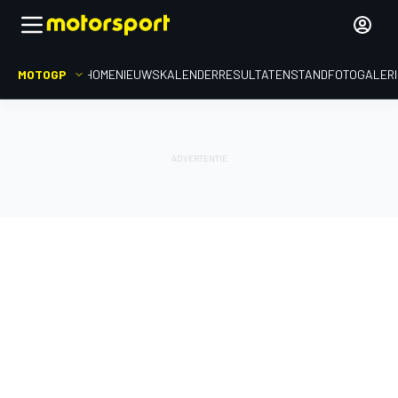
MOTOGP
HOME
NIEUWS
KALENDER
RESULTATEN
STAND
FOTOGALER