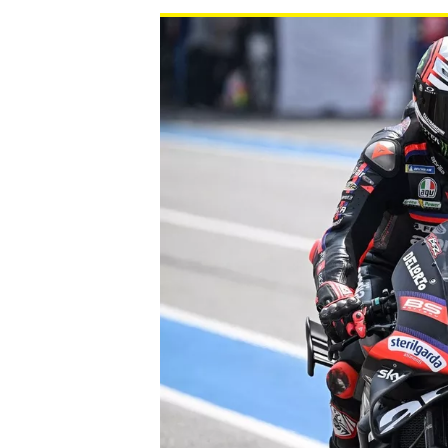
INDYCAR
WEC
DTM