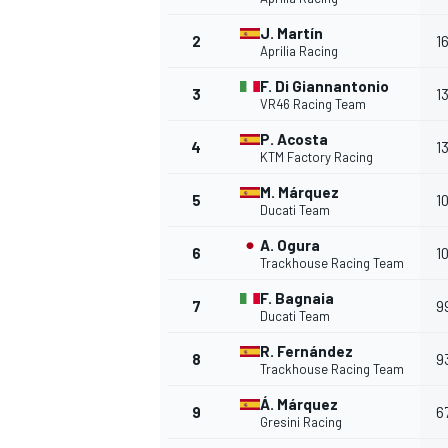
J. Martín
2
1
Aprilia Racing
F. Di Giannantonio
3
1
VR46 Racing Team
P. Acosta
4
1
KTM Factory Racing
M. Márquez
5
1
Ducati Team
A. Ogura
6
1
Trackhouse Racing Team
F. Bagnaia
7
9
Ducati Team
R. Fernández
8
9
Trackhouse Racing Team
Á. Márquez
9
6
Gresini Racing