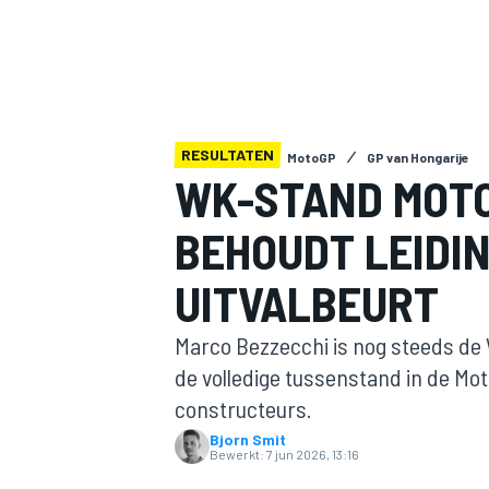
RESULTATEN
MotoGP
GP van Hongarije
WK-STAND MOTO
BEHOUDT LEIDI
MOTOGP
UITVALBEURT
Marco Bezzecchi is nog steeds de W
de volledige tussenstand in de M
constructeurs.
Bjorn Smit
Bewerkt:
7 jun 2026, 13:16