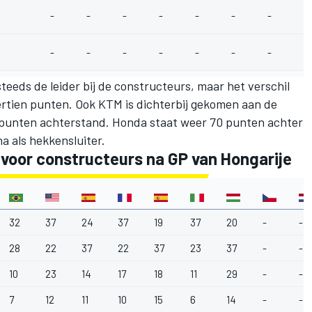
-
-
-
-
-
-
-
-
-
-
-
-
-
-
-
-
steeds de leider bij de constructeurs, maar het verschil
dertien punten. Ook KTM is dichterbij gekomen aan de
4 punten achterstand. Honda staat weer 70 punten achter
 als hekkensluiter.
oor constructeurs na GP van Hongarije
32
37
24
37
19
37
20
-
-
28
22
37
22
37
23
37
-
-
10
23
14
17
18
11
29
-
-
7
12
11
10
15
6
14
-
-