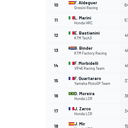
F. Aldeguer
10
6
Gresini Racing
L. Marini
11
5
Honda HRC
E. Bastianini
12
4
KTM Tech3
B. Binder
13
4
KTM Factory Racing
F. Morbidelli
14
4
VR46 Racing Team
F. Quartararo
15
3
Yamaha MotoGP Team
D. Moreira
16
3
Honda LCR
J. Zarco
17
3
Honda LCR
J. Mir
18
1