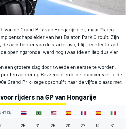
ish van de Grand Prix van Hongarije niet, maar
Marco
mpioenschapsleider van het Balaton Park Circuit. Zijn
, de aanstichter van de startcrash, blijft echter intact.
n de openingsronde, werd nog twaalfde en liep dus vier
n een grotere slag door tweede en eerste te worden.
punten achter op Bezzecchi en is de nummer vier in de
 100e Grand Prix-zege opschuift naar de vijfde plaats met
oor rijders na GP van Hongarije
UNTEN
80
25
31
25
20
27
14
31
7