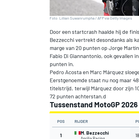
Foto: Lillian Suwanrumpha / AFP via Getty Images
Door een startcrash haalde hij de fin
Bezzecchi
vertrekt desondanks als ka
marge van 20 punten op
Jorge Martín
Fabio Di Giannantonio
, ook gevallen i
punten in.
Pedro Acosta
en
Marc Márquez
sloege
Eerstgenoemde staat nu nog maar 48 
titelstrijd, terwijl Márquez door zijn
72 punten achterstan.d
Tussenstand MotoGP 2026 v
POS
RIJDER
P
M. Bezzecchi
1
1
Aprilia Racing