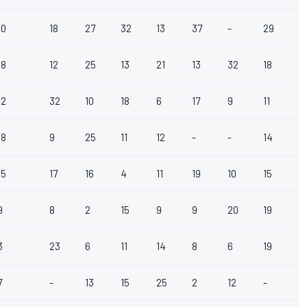
60
18
27
32
13
37
-
29
4
38
12
25
13
21
13
32
18
4
32
32
10
18
6
17
9
11
2
08
9
25
11
12
-
-
14
3
05
17
16
4
11
19
10
15
1
9
8
2
15
9
9
20
19
17
3
23
6
11
14
8
6
19
6
7
-
13
15
25
2
12
-
-