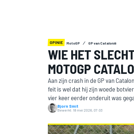
OPINIE
MotoGP
GP van Catalonië
WIE HET SLECH
MOTOGP CATALO
MOTOGP
Aan zijn crash in de GP van Catalon
feit is wel dat hij zijn woede botvi
vier keer eerder onderuit was geg
Bjorn Smit
Bewerkt:
18 mei 2026, 07:03