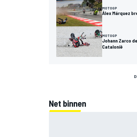
MOTOGP
Álex Márquez bre
MOTOGP
Johann Zarco dee
Catalonië
D
Net binnen