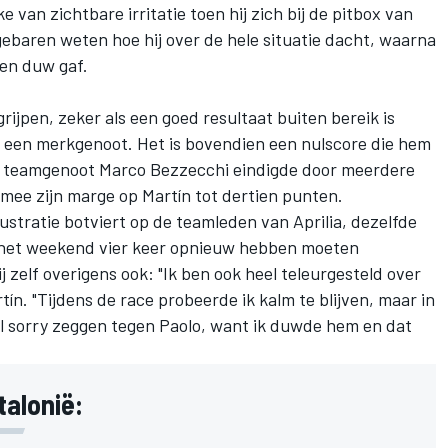
 van zichtbare irritatie toen hij zich bij de pitbox van
e gebaren weten hoe hij over de hele situatie dacht, waarna
en duw gaf.
grijpen, zeker als een goed resultaat buiten bereik is
 een merkgenoot. Het is bovendien een nulscore die hem
t teamgenoot Marco Bezzecchi eindigde door meerdere
rmee zijn marge op Martín tot dertien punten.
rustratie botviert op de teamleden van Aprilia, dezelfde
s het weekend vier keer opnieuw hebben moeten
 zelf overigens ook: "Ik ben ook heel teleurgesteld over
ín. "Tijdens de race probeerde ik kalm te blijven, maar in
il sorry zeggen tegen Paolo, want ik duwde hem en dat
talonië: