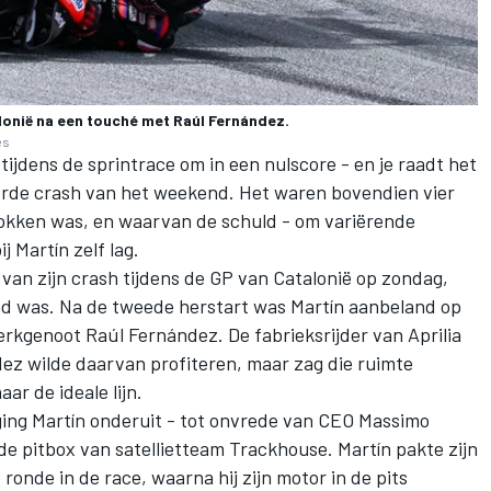
alonië na een touché met Raúl Fernández.
es
tijdens de sprintrace om in een nulscore - en je raadt het
vierde crash van het weekend. Het waren bovendien vier
okken was, en waarvan de schuld - om variërende
j Martín zelf lag.
van zijn crash tijdens de GP van Catalonië op zondag,
end was. Na de tweede herstart was Martín aanbeland op
rkgenoot Raúl Fernández. De fabrieksrijder van Aprilia
dez wilde daarvan profiteren, maar zag die ruimte
ar de ideale lijn.
ging Martín onderuit - tot onvrede van CEO Massimo
j de pitbox van satellietteam Trackhouse. Martín pakte zijn
ronde in de race, waarna hij zijn motor in de pits