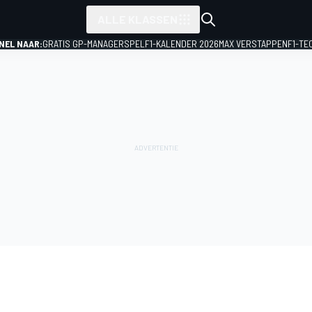
ALLE KLASSEN
NEL NAAR:
GRATIS GP-MANAGERSPEL
F1-KALENDER 2026
MAX VERSTAPPEN
F1-TE