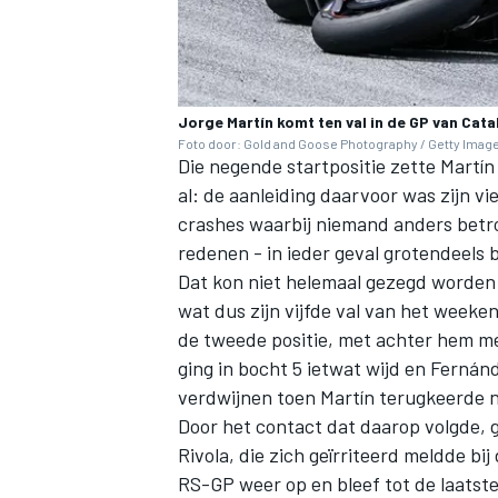
Jorge Martín komt ten val in de GP van Cat
Foto door: Gold and Goose Photography / Getty Imag
Die negende startpositie zette Martín 
al: de aanleiding daarvoor was zijn 
crashes waarbij niemand anders betr
redenen - in ieder geval grotendeels bi
Dat kon niet helemaal gezegd worden 
wat dus zijn vijfde val van het week
de tweede positie, met achter hem me
ging in bocht 5 ietwat wijd en Fernán
verdwijnen toen Martín terugkeerde na
Door het contact dat daarop volgde, 
Rivola, die zich geïrriteerd meldde bi
RS-GP weer op en bleef tot de laatste 