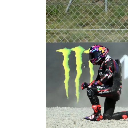
INDYCAR
WEC
DTM