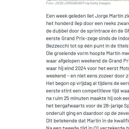
Foto: JOSE JORDAN/AFP via Getty Images
Een week geleden liet Jorge Martín zie
het honderd liep door een reeks zware
de dubbel door de sprintrace én de GP 
eerste Grand Prix-zege sinds de In
Bezzecchi tot op één punt in de titelst
Die groeiende vorm hoopte Martín me
waar afgelopen weekend de Grand Pri
waar hij eind 2024 voor het eerst Mo
weekend - en niet eens zozeer door zi
Het begon op vrijdag al tijdens de eers
eerste stint een competitieve tijd waa
na ruim 25 minuten maakte hij ook ee
het bergafwaarts voor de 28-jarige Sp
onderuit ging en daardoor op de zeve
Dit betekende dat Martín in de kwalif
Na een tweede tijd in Q1 verzekerde hi