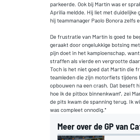
parkeerde. Ook bij Martín was er sprake
Aprilia meldde. Hij liet met duidelijk
hij teammanager Paolo Bonora zelfs e
De frustratie van Martín is goed te be
geraakt door ongelukkige botsing met
pijn doet in het kampioenschap, wan
MEER RACEKLASSEN
straffen als vierde en vergrootte daa
Toch is het niet goed dat Martín die f
teamleden die zijn motorfiets tijden
opbouwen na een crash. Dat beseft hij
hoe ik de pitbox binnenkwam", zei Mart
de pits kwam de spanning terug. Ik w
was compleet onnodig."
Meer over de GP van Ca