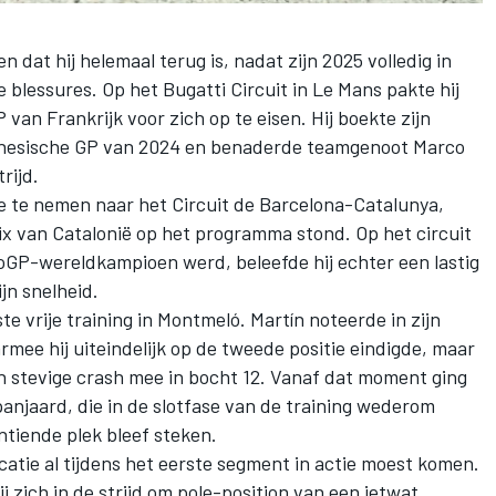
n dat hij helemaal terug is, nadat zijn 2025 volledig in
 blessures. Op het Bugatti Circuit in Le Mans pakte hij
van Frankrijk voor zich op te eisen. Hij boekte zijn
donesische GP van 2024 en benaderde teamgenoot Marco
rijd.
e te nemen naar het Circuit de Barcelona-Catalunya,
x van Catalonië op het programma stond. Op het circuit
toGP-wereldkampioen werd, beleefde hij echter een lastig
jn snelheid.
te vrije training in Montmeló. Martín noteerde in zijn
rmee hij uiteindelijk op de tweede positie eindigde, maar
n stevige crash mee in bocht 12. Vanaf dat moment ging
anjaard, die in de slotfase van de training wederom
ntiende plek bleef steken.
icatie al tijdens het eerste segment in actie moest komen.
j zich in de strijd om pole-position van een ietwat