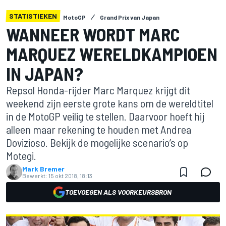
STATISTIEKEN
MotoGP
Grand Prix van Japan
WANNEER WORDT MARC
MARQUEZ WERELDKAMPIOEN
IN JAPAN?
Repsol Honda-rijder Marc Marquez krijgt dit
weekend zijn eerste grote kans om de wereldtitel
in de MotoGP veilig te stellen. Daarvoor hoeft hij
alleen maar rekening te houden met Andrea
Dovizioso. Bekijk de mogelijke scenario’s op
Motegi.
Mark Bremer
Bewerkt:
15 okt 2018, 18:13
TOEVOEGEN ALS VOORKEURSBRON