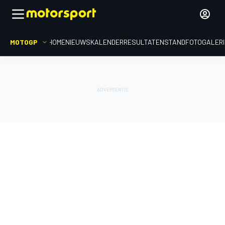
MOTOGP
HOME
NIEUWS
KALENDER
RESULTATEN
STAND
FOTOGALER