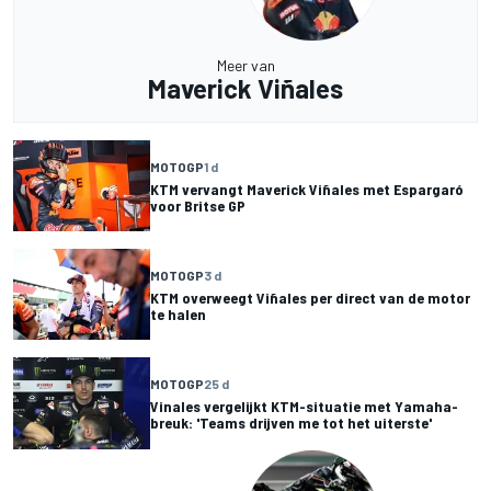
Meer van
Maverick Viñales
MOTOGP
1 d
KTM vervangt Maverick Viñales met Espargaró
voor Britse GP
MOTOGP
3 d
KTM overweegt Viñales per direct van de motor
te halen
MOTOGP
25 d
Vinales vergelijkt KTM-situatie met Yamaha-
breuk: 'Teams drijven me tot het uiterste'