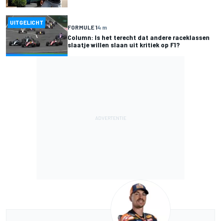
UITGELICHT
FORMULE 1
4 m
Column: Is het terecht dat andere raceklassen
slaatje willen slaan uit kritiek op F1?