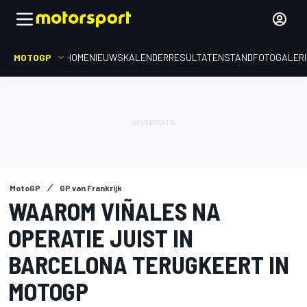
MOTOGP
HOME
NIEUWS
KALENDER
RESULTATEN
STAND
FOTOGALER
MotoGP
GP van Frankrijk
WAAROM VIÑALES NA
OPERATIE JUIST IN
BARCELONA TERUGKEERT IN
MOTOGP