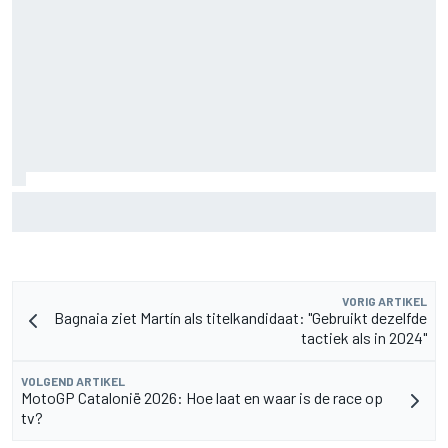
Waarom F1 nog altijd maar één Grand Prix zelf organiseert
VORIG ARTIKEL
Bagnaia ziet Martín als titelkandidaat: "Gebruikt dezelfde
tactiek als in 2024"
VOLGEND ARTIKEL
MotoGP Catalonië 2026: Hoe laat en waar is de race op
tv?