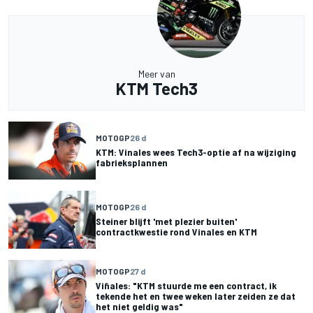
Meer van
KTM Tech3
MOTOGP
26 d
KTM: Vinales wees Tech3-optie af na wijziging
fabrieksplannen
MOTOGP
26 d
Steiner blijft 'met plezier buiten'
contractkwestie rond Vinales en KTM
MOTOGP
27 d
Viñales: "KTM stuurde me een contract, ik
tekende het en twee weken later zeiden ze dat
het niet geldig was"