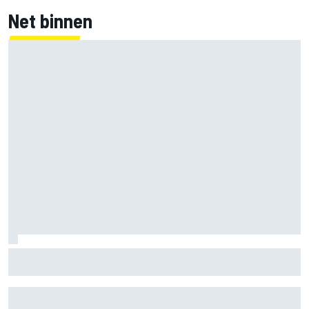
Net binnen
Valtteri Bottas boekt offroadsucces op de fiets tijdens
F1-zomerstop