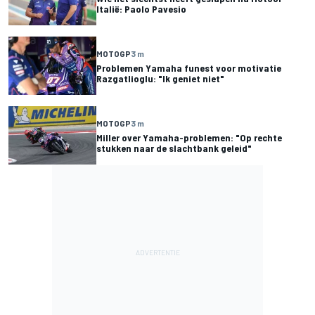
Italië: Paolo Pavesio
MOTOGP
3 m
Problemen Yamaha funest voor motivatie
Razgatlioglu: "Ik geniet niet"
MOTOGP
3 m
Miller over Yamaha-problemen: "Op rechte
stukken naar de slachtbank geleid"