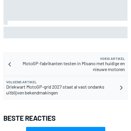
James Vowles blijft positief ondanks moeizame start
Williams 2026
VORIG ARTIKEL
MotoGP-fabrikanten testen in Misano met huidige en
nieuwe motoren
VOLGEND ARTIKEL
Driekwart MotoGP-grid 2027 staat al vast ondanks
uitblijven bekendmakingen
BESTE REACTIES