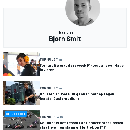
Meer van
Bjorn Smit
FORMULE 1
1 m
Fornaroli werkt deze week F1-test af voor Haas
in Jerez
FORMULE 1
1 m
McLaren en Red Bull gaan in beroep tegen
herstel Gasly-podium
UITGELICHT
FORMULE 1
4 m
Column: Is het terecht dat andere raceklassen
slaatje willen slaan uit kritiek op F1?