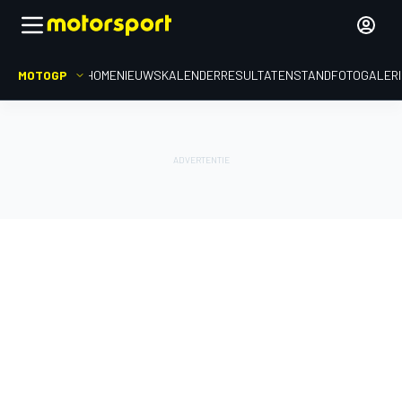
MOTOGP
HOME
NIEUWS
KALENDER
RESULTATEN
STAND
FOTOGALER