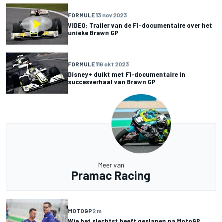
FORMULE 1
3 nov 2023
VIDEO: Trailer van de F1-documentaire over het
unieke Brawn GP
FORMULE 1
16 okt 2023
Disney+ duikt met F1-documentaire in
succesverhaal van Brawn GP
Meer van
Pramac Racing
MOTOGP
2 m
Wie het slechtst heeft geslapen na MotoGP