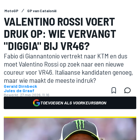
MotoGP
GP van Catalonië
VALENTINO ROSSI VOERT
DRUK OP: WIE VERVANGT
"DIGGIA" BIJ VR46?
Fabio di Giannantonio vertrekt naar KTM en dus
moet Valentino Rossi op zoek naar een nieuwe
coureur voor VR46. Italiaanse kandidaten genoeg,
maar wie maakt de meeste indruk?
Gerald Dirnbeck
Jules de Graaf
Bewerkt:
27 mei 2026, 11:16
TOEVOEGEN ALS VOORKEURSBRON