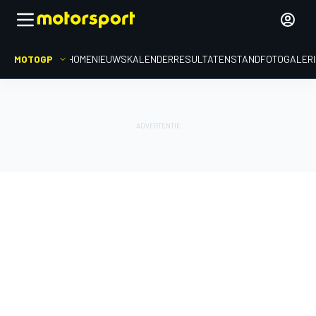
MOTOGP
HOME
NIEUWS
KALENDER
RESULTATEN
STAND
FOTOGALER