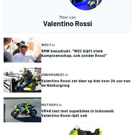
Meer van
Valentino Rossi
WEC
3 m
BMW benadrukt: "WEC blijft sterk
kampioenschap, ook zonder Rossi"
ENDURANCE
5 m
Valentino Rossi zet deur op kier voor 24 uur van
de Nürburgring
MOTOGP
6 m
VR46 test met superbikes in Indonesië:
Valentino Rossi rijdt ook