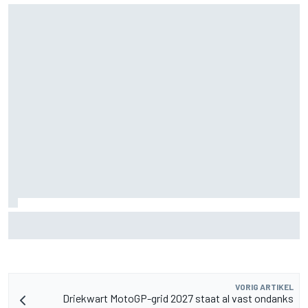
Aston Martin onthult nieuwe limited-edition Glenfiddich-
whisky
VORIG ARTIKEL
Driekwart MotoGP-grid 2027 staat al vast ondanks