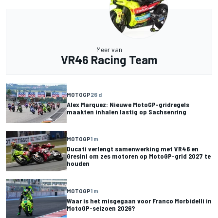
Meer van
VR46 Racing Team
MOTOGP
26 d
Alex Marquez: Nieuwe MotoGP-gridregels
maakten inhalen lastig op Sachsenring
MOTOGP
1 m
Ducati verlengt samenwerking met VR46 en
Gresini om zes motoren op MotoGP-grid 2027 te
houden
MOTOGP
1 m
Waar is het misgegaan voor Franco Morbidelli in
MotoGP-seizoen 2026?