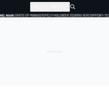
ALLE KLASSEN
NEL NAAR:
GRATIS GP-MANAGERSPEL
F1-KALENDER 2026
MAX VERSTAPPEN
F1-TE