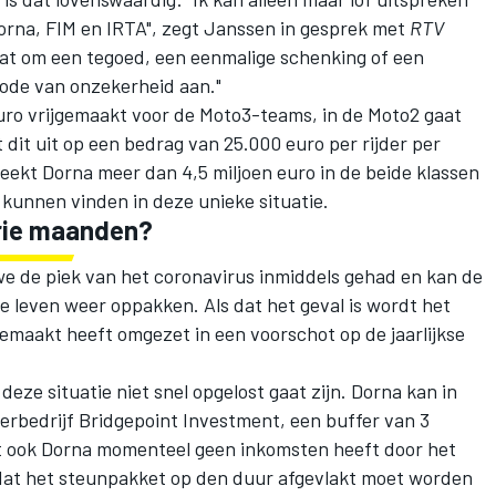
orna, FIM en IRTA", zegt Janssen in gesprek met
RTV
aat om een tegoed, een eenmalige schenking of een
riode van onzekerheid aan."
uro vrijgemaakt voor de Moto3-teams, in de Moto2 gaat
dit uit op een bedrag van 25.000 euro per rijder per
ekt Dorna meer dan 4,5 miljoen euro in de beide klassen
it kunnen vinden in deze unieke situatie.
rie maanden?
we de piek van het coronavirus inmiddels gehad en kan de
e leven weer oppakken. Als dat het geval is wordt het
maakt heeft omgezet in een voorschot op de jaarlijkse
deze situatie niet snel opgelost gaat zijn. Dorna kan in
rbedrijf Bridgepoint Investment, een buffer van 3
t ook Dorna momenteel geen inkomsten heeft door het
 dat het steunpakket op den duur afgevlakt moet worden