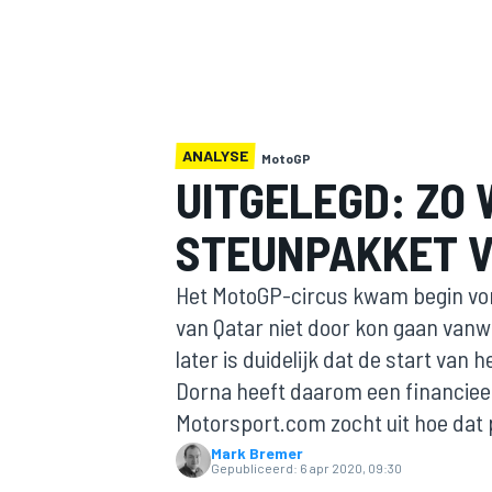
ANALYSE
MotoGP
UITGELEGD: ZO 
STEUNPAKKET 
MOTOGP
Het MotoGP-circus kwam begin vori
van Qatar niet door kon gaan van
later is duidelijk dat de start van
Dorna heeft daarom een financiee
Motorsport.com zocht uit hoe dat 
Mark Bremer
Gepubliceerd:
6 apr 2020, 09:30