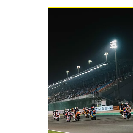
INDYCAR
WEC
DTM