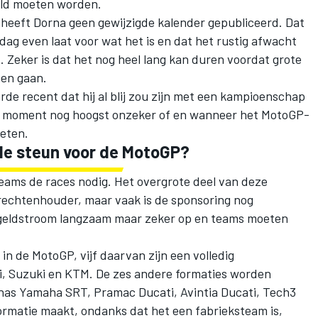
eld moeten worden.
z heeft Dorna geen gewijzigde kalender gepubliceerd. Dat
ag even laat voor wat het is en dat het rustig afwacht
t. Zeker is dat het nog heel lang kan duren voordat grote
nen gaan.
rde recent dat hij al blij zou zijn met een kampioenschap
dit moment nog hoogst onzeker of en wanneer het MotoGP-
eten.
ële steun voor de MotoGP?
ams de races nodig. Het overgrote deel van deze
echtenhouder, maar vaak is de sponsoring nog
e geldstroom langzaam maar zeker op en teams moeten
 in de MotoGP, vijf daarvan zijn een volledig
, Suzuki en KTM. De zes andere formaties worden
onas Yamaha SRT, Pramac Ducati, Avintia Ducati, Tech3
formatie maakt, ondanks dat het een fabrieksteam is,