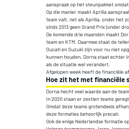
aanspraak op het steunpakket omdat 
Op die manier maakt Aprilia aanspra
team valt, net als Aprilia, onder het
sinds 2013 geen Grand Prix (onder d
De komende drie maanden maakt Dorna
team en KTM. Daarmee staat de teller 
Ducati en Suzuki zijn voor nu niet opg
kunnen houden, Dorna staat echter in
als de situatie wel verandert.
Afgelopen week heeft de financiële a
Hoe zit het met financiële
Dorna hecht veel waarde aan de teams 
In 2020 staan er zestien teams geregi
Omdat deze teams grotendeels afhanke
deze formaties behoorlijk precair.
Ook de enige Nederlandse formatie op
Volgens teammanager Jarno Janssen is