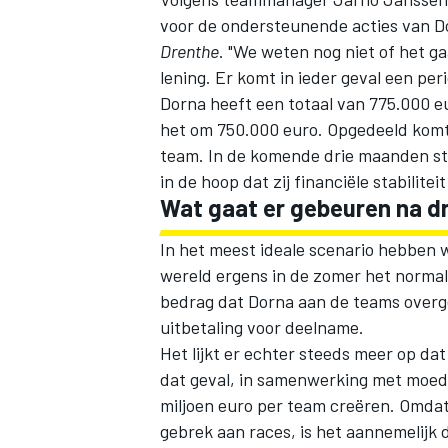
voor de ondersteunende acties van D
Drenthe
. "We weten nog niet of het g
lening. Er komt in ieder geval een pe
Dorna heeft een totaal van 775.000 e
het om 750.000 euro. Opgedeeld komt 
team. In de komende drie maanden ste
MEER RACEKLASSEN
in de hoop dat zij financiële stabilite
Wat gaat er gebeuren na d
In het meest ideale scenario hebben 
wereld ergens in de zomer het normal
bedrag dat Dorna aan de teams overge
uitbetaling voor deelname.
Het lijkt er echter steeds meer op dat 
dat geval, in samenwerking met moede
miljoen euro per team creëren. Omda
gebrek aan races, is het aannemelijk