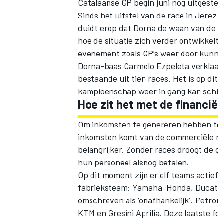
Catalaanse GP begin juni nog uitgest
Sinds het uitstel van de race in Jere
duidt erop dat Dorna de waan van de d
hoe de situatie zich verder ontwikkel
evenement zoals GP’s weer door kun
Dorna-baas Carmelo Ezpeleta
verklaa
bestaande uit tien races
. Het is op 
kampioenschap weer in gang kan schi
Hoe zit het met de financi
Om inkomsten te genereren hebben te
inkomsten komt van de commerciële r
belangrijker. Zonder races droogt d
hun personeel alsnog betalen.
Op dit moment zijn er elf teams actief
fabrieksteam: Yamaha, Honda, Ducati
omschreven als ‘onafhankelijk’: Petr
KTM en Gresini Aprilia. Deze laatste 