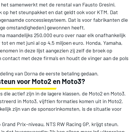
het samenwerkt met de renstal van Fausto Gresini.
ak op
het steunpakket
en dat geldt ook voor KTM. Dat
 zogenaamde concessiesysteem. Dat is voor fabrikanten die
roge omstandigheden) gewonnen heeft.
 maandelijks 250.000 euro over naar elk onafhankelijk
tot en met juni al op 4,5 miljoen euro. Honda, Yamaha,
enomen in deze lijst aangezien zij zelf de broek op
 contact met deze firma’s en houdt de vinger aan de pols
fdeling van Dorna de eerste betaling gedaan.
 steun voor Moto2 en Moto3?
die actief zijn in de lagere klassen, de Moto2 en Moto3.
streerd in
Moto3
, vijftien formaties komen uit in
Moto2
.
lijk zijn van de sponsorinkomsten, is de situatie voor
 Grand Prix-niveau, NTS RW Racing GP, krijgt steun.
 dat lovenswaardig: "Ik kan alleen maar lof uitspreken