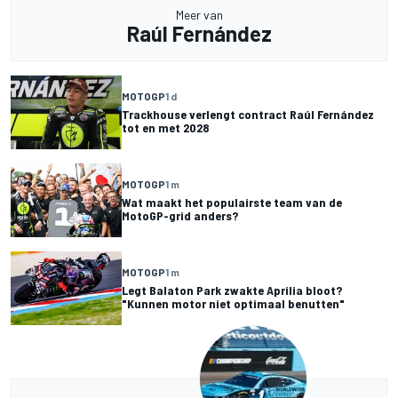
Meer van
Raúl Fernández
MOTOGP
1 d
Trackhouse verlengt contract Raúl Fernández
tot en met 2028
MOTOGP
1 m
Wat maakt het populairste team van de
MotoGP-grid anders?
MOTOGP
1 m
Legt Balaton Park zwakte Aprilia bloot?
"Kunnen motor niet optimaal benutten"