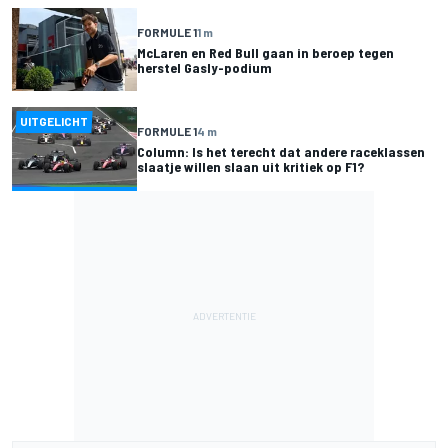
FORMULE 1
1 m
McLaren en Red Bull gaan in beroep tegen
herstel Gasly-podium
UITGELICHT
FORMULE 1
4 m
Column: Is het terecht dat andere raceklassen
slaatje willen slaan uit kritiek op F1?