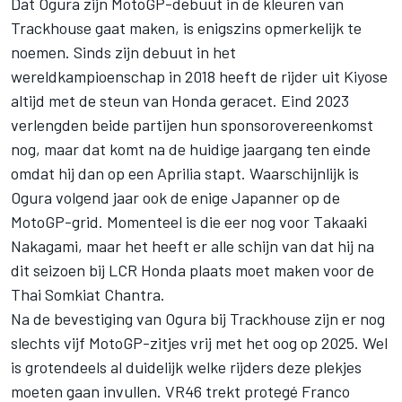
Dat Ogura zijn MotoGP-debuut in de kleuren van
Trackhouse gaat maken, is enigszins opmerkelijk te
noemen. Sinds zijn debuut in het
wereldkampioenschap in 2018 heeft de rijder uit Kiyose
altijd met de steun van Honda geracet. Eind 2023
verlengden beide partijen hun sponsorovereenkomst
nog, maar dat komt na de huidige jaargang ten einde
omdat hij dan op een Aprilia stapt. Waarschijnlijk is
Ogura volgend jaar ook de enige Japanner op de
MotoGP-grid. Momenteel is die eer nog voor
Takaaki
Nakagami
, maar het heeft er alle schijn van dat hij na
dit seizoen bij LCR Honda plaats moet maken voor de
Thai Somkiat Chantra.
Na de bevestiging van Ogura bij Trackhouse zijn er nog
slechts vijf MotoGP-zitjes vrij met het oog op 2025. Wel
is grotendeels al duidelijk welke rijders deze plekjes
moeten gaan invullen. VR46 trekt protegé
Franco