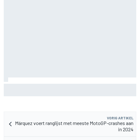
James Vowles blijft positief ondanks moeizame start
Williams 2026
VORIG ARTIKEL
Márquez voert ranglijst met meeste MotoGP-crashes aan
in 2024