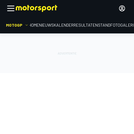
MOTOGP
HOME
NIEUWS
KALENDER
RESULTATEN
STAND
FOTOGALER