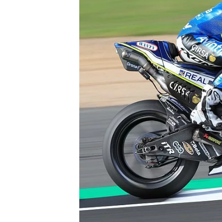
INDYCAR
WEC
DTM