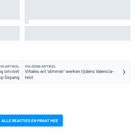
oekt
Pedro Acosta houdt hoop op eerste MotoGP-
zege met KTM
IG ARTIKEL
VOLGEND ARTIKEL
ng om niet
Viñales wil 'slimmer' werken tijdens Valencia-
 op Sepang
test
 ALLE REACTIES EN PRAAT MEE