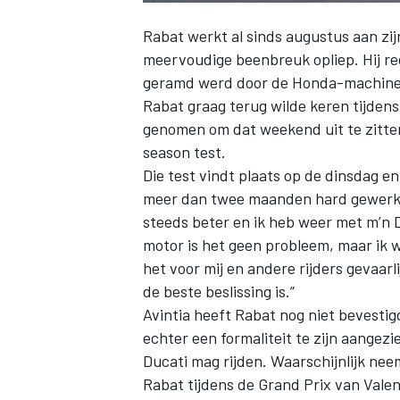
Rabat werkt al sinds augustus aan
zij
meervoudige beenbreuk opliep. Hij ree
geramd werd door de Honda-machine v
Rabat graag terug wilde keren tijden
genomen om dat weekend uit te zitten
season test.
Die test vindt plaats op de dinsdag e
meer dan twee maanden hard gewerkt 
steeds beter en ik heb weer met m’n 
motor is het geen probleem, maar ik w
het voor mij en andere rijders gevaarl
de beste beslissing is.”
Avintia heeft Rabat nog niet bevestig
echter een formaliteit te zijn aangezi
Ducati mag rijden. Waarschijnlijk ne
Rabat tijdens de Grand Prix van Valen