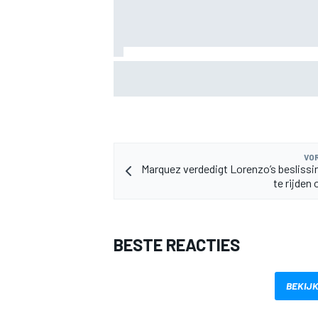
F1 2026-tussenrapport: Aston Martin z
eerherstel na dramatische start
MEER RACEKLASSEN
VOR
Marquez verdedigt Lorenzo’s beslissi
te rijden
BESTE REACTIES
BEKIJK