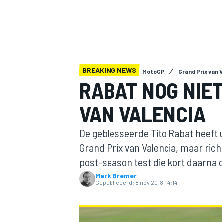
BREAKING NEWS
MotoGP
Grand Prix van 
RABAT NOG NIET
VAN VALENCIA
MOTOGP
De geblesseerde Tito Rabat heeft ui
Grand Prix van Valencia, maar rich
post-season test die kort daarna
Mark Bremer
Gepubliceerd:
8 nov 2018, 14:14