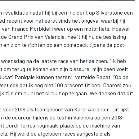
n revalidatie
nadat hij bij een incident op
Silverstone
een
d recent voor het eerst sinds het ongeval waarbij hij
an Franco Morbidelli weer op een motorfiets. Hoewel
s de
Grand Prix van Valencia
, heeft hij nu de beslissing
 en zich te richten op een comeback tijdens de post-
n woensdag na de laatste race van het seizoen. “Ik heb
om terug te komen van zijn blessure, mijn been voelt
Ducati Panigale kunnen testen”, vertelde Rabat. “Op de
eet ook dat ik nog niet 100 procent fit ben. Daarom zou
ijk zijn om nu al het circuit op te gaan. We denken dat dit
d voor 2019 als teamgenoot van Karel Abraham. Dit lijkt
en de coureur tijdens de test in Valencia op een 2018-
emt Jordi Torres nogmaals plaats op de machine van
cia. Hij werd de afgelopen races aangesteld als