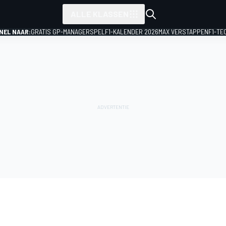
ALLE KLASSEN
NEL NAAR:
GRATIS GP-MANAGERSPEL
F1-KALENDER 2026
MAX VERSTAPPEN
F1-TE