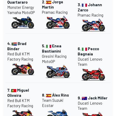
2.
Jorge
Quartararo
3.
Johann
Martín
Monster Energy
Zarco
Pramac Racing
Yamaha MotoGP
Pramac Racing
4.
Brad
5.
Enea
Binder
6.
Pecco
Bastianini
Red Bull KTM
Bagnaia
Gresini Racing
Factory Racing
Ducati Lenovo
MotoGP
Team
7.
Miguel
8.
Álex Rins
Oliveira
9.
Jack Miller
Team Suzuki
Red Bull KTM
Ducati Lenovo
Ecstar
Factory Racing
Team