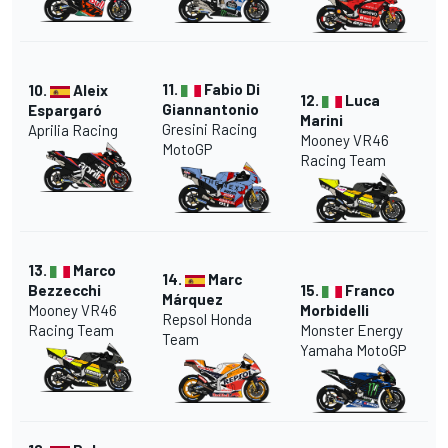
11.
Fabio Di
10.
Aleix
12.
Luca
Giannantonio
Espargaró
Marini
Gresini Racing
Aprilia Racing
Mooney VR46
MotoGP
Racing Team
13.
Marco
14.
Marc
Bezzecchi
15.
Franco
Márquez
Mooney VR46
Morbidelli
Repsol Honda
Racing Team
Monster Energy
Team
Yamaha MotoGP