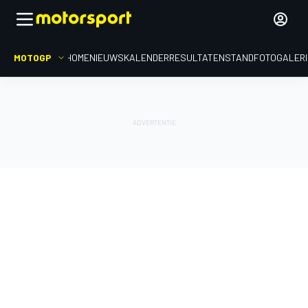
MOTOGP
HOME
NIEUWS
KALENDER
RESULTATEN
STAND
FOTOGALER