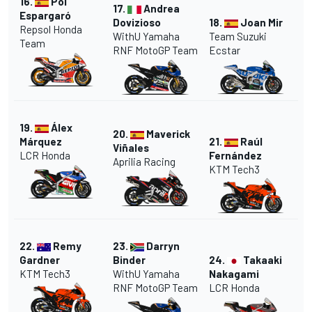
16.
Pol
17.
Andrea
Espargaró
Dovizioso
18.
Joan Mir
Repsol Honda
WithU Yamaha
Team Suzuki
Team
RNF MotoGP Team
Ecstar
19.
Álex
20.
Maverick
Márquez
21.
Raúl
Viñales
LCR Honda
Fernández
Aprilia Racing
KTM Tech3
22.
Remy
23.
Darryn
Gardner
Binder
24.
Takaaki
KTM Tech3
WithU Yamaha
Nakagami
RNF MotoGP Team
LCR Honda