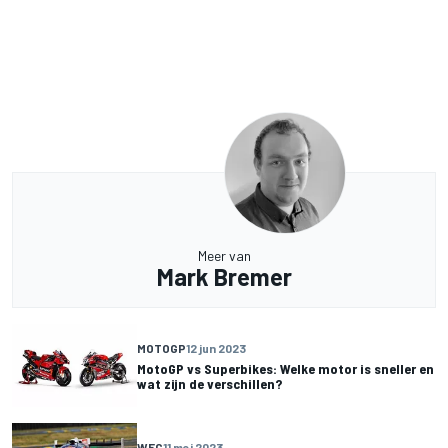
Meer van
Mark Bremer
MOTOGP
12 jun 2023
MotoGP vs Superbikes: Welke motor is sneller en
wat zijn de verschillen?
WEC
11 mei 2023