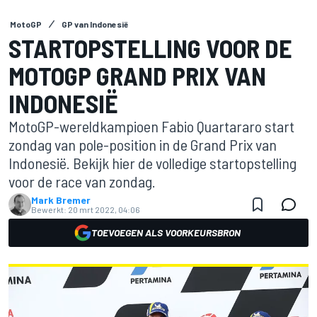
MotoGP
GP van Indonesië
STARTOPSTELLING VOOR DE
MOTOGP GRAND PRIX VAN
INDONESIË
MotoGP-wereldkampioen Fabio Quartararo start
zondag van pole-position in de Grand Prix van
Indonesië. Bekijk hier de volledige startopstelling
voor de race van zondag.
Mark Bremer
Bewerkt:
20 mrt 2022, 04:06
TOEVOEGEN ALS VOORKEURSBRON