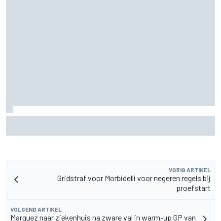
Pedro Acosta houdt hoop op eerste MotoGP-zege met KTM
VORIG ARTIKEL
Gridstraf voor Morbidelli voor negeren regels bij
proefstart
VOLGEND ARTIKEL
Marquez naar ziekenhuis na zware val in warm-up GP van