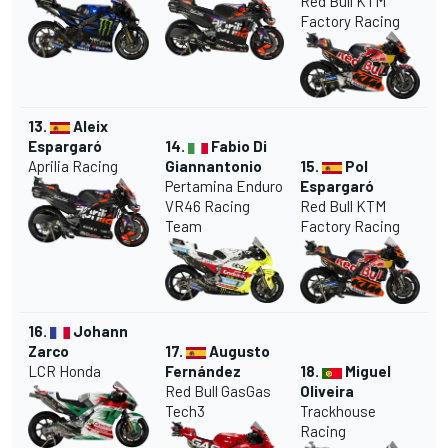
Red Bull KTM
Factory Racing
13.
Aleix
Espargaró
14.
Fabio Di
Aprilia Racing
Giannantonio
15.
Pol
Pertamina Enduro
Espargaró
VR46 Racing
Red Bull KTM
Team
Factory Racing
16.
Johann
Zarco
17.
Augusto
LCR Honda
Fernández
18.
Miguel
Red Bull GasGas
Oliveira
Tech3
Trackhouse
Racing