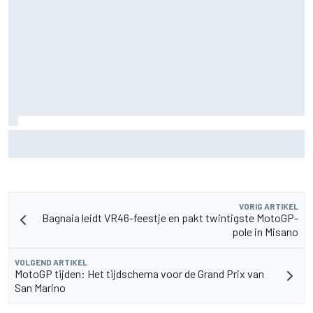
De nieuwigheid van Cadillac is eraf, maar dat is juist een
compliment
VORIG ARTIKEL
Bagnaia leidt VR46-feestje en pakt twintigste MotoGP-
pole in Misano
VOLGEND ARTIKEL
MotoGP tijden: Het tijdschema voor de Grand Prix van
San Marino