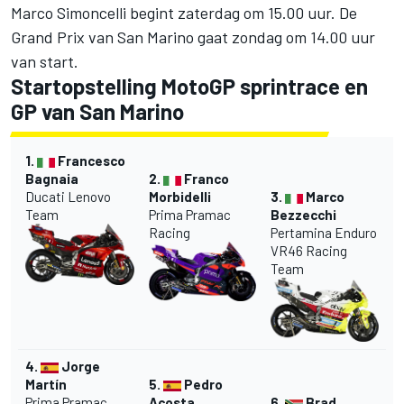
Marco Simoncelli begint zaterdag om 15.00 uur. De
Grand Prix van San Marino gaat zondag om 14.00 uur
van start.
Startopstelling MotoGP sprintrace en
GP van San Marino
1.
Francesco
Bagnaia
2.
Franco
Ducati Lenovo
Morbidelli
3.
Marco
Team
Prima Pramac
Bezzecchi
Racing
Pertamina Enduro
VR46 Racing
Team
4.
Jorge
Martín
5.
Pedro
Prima Pramac
Acosta
6.
Brad