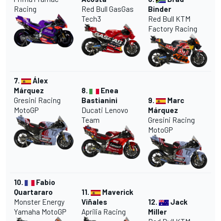
Racing
Red Bull GasGas
Binder
Tech3
Red Bull KTM
Factory Racing
7.
Álex
Márquez
8.
Enea
Gresini Racing
Bastianini
9.
Marc
MotoGP
Ducati Lenovo
Márquez
Team
Gresini Racing
MotoGP
10.
Fabio
Quartararo
11.
Maverick
Monster Energy
Viñales
12.
Jack
Yamaha MotoGP
Aprilia Racing
Miller