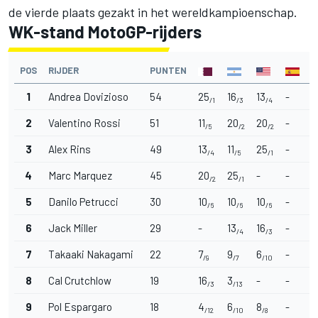
de vierde plaats gezakt in het wereldkampioenschap.
WK-stand MotoGP-rijders
POS
RIJDER
PUNTEN
1
Andrea Dovizioso
54
25
16
13
-
-
/1
/3
/4
2
Valentino Rossi
51
11
20
20
-
-
/5
/2
/2
3
Alex Rins
49
13
11
25
-
-
/4
/5
/1
4
Marc Marquez
45
20
25
-
-
-
/2
/1
5
Danilo Petrucci
30
10
10
10
-
-
/6
/6
/6
6
Jack Miller
29
-
13
16
-
-
/4
/3
7
Takaaki Nakagami
22
7
9
6
-
-
/9
/7
/10
8
Cal Crutchlow
19
16
3
-
-
-
/3
/13
9
Pol Espargaro
18
4
6
8
-
-
/12
/10
/8