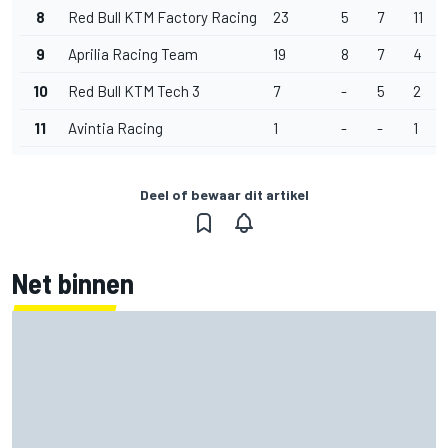
8
Red Bull KTM Factory Racing
23
5
7
11
9
Aprilia Racing Team
19
8
7
4
10
Red Bull KTM Tech 3
7
-
5
2
11
Avintia Racing
1
-
-
1
Deel of bewaar dit artikel
Net binnen