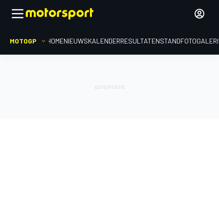
MOTOGP
HOME
NIEUWS
KALENDER
RESULTATEN
STAND
FOTOGALER