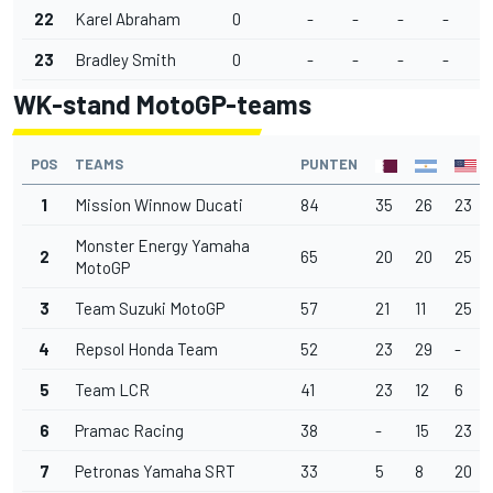
22
Karel Abraham
0
-
-
-
-
-
23
Bradley Smith
0
-
-
-
-
-
WK-stand MotoGP-teams
POS
TEAMS
PUNTEN
1
Mission Winnow Ducati
84
35
26
23
Monster Energy Yamaha
2
65
20
20
25
MotoGP
3
Team Suzuki MotoGP
57
21
11
25
4
Repsol Honda Team
52
23
29
-
5
Team LCR
41
23
12
6
6
Pramac Racing
38
-
15
23
7
Petronas Yamaha SRT
33
5
8
20