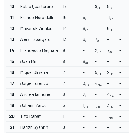
10
Fabio Quartararo
17
-
8
9
-
-
/8
/7
11
Franco Morbidelli
16
5
-
11
-
-
/11
/5
12
Maverick Viñales
14
9
-
5
-
-
/7
/11
13
Aleix Espargaro
13
6
7
-
-
-
/10
/9
14
Francesco Bagnaia
9
-
2
7
-
-
/14
/9
15
Joan Mir
8
8
-
-
-
-
/8
16
Miguel Oliveira
7
-
5
2
-
-
/11
/14
17
Jorge Lorenzo
7
3
4
-
-
-
/13
/12
18
Andrea Iannone
6
2
-
4
-
-
/14
/12
19
Johann Zarco
5
1
1
3
-
-
/15
/15
/13
20
Tito Rabat
1
-
-
1
-
-
/15
21
Hafizh Syahrin
0
-
-
-
-
-