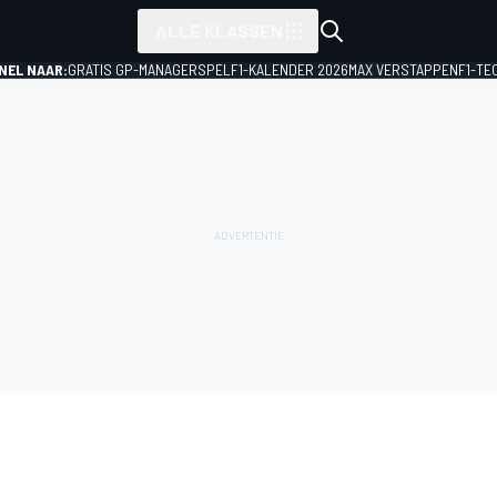
ALLE KLASSEN
NEL NAAR:
GRATIS GP-MANAGERSPEL
F1-KALENDER 2026
MAX VERSTAPPEN
F1-TE