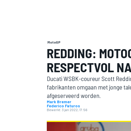
MotoGP
REDDING: MOTO
RESPECTVOL NA
MOTOGP
Ducati WSBK-coureur Scott Reddi
fabrikanten omgaan met jonge tal
afgeserveerd worden.
Mark Bremer
Federico Faturos
Bewerkt:
3 jan 2022, 17:56