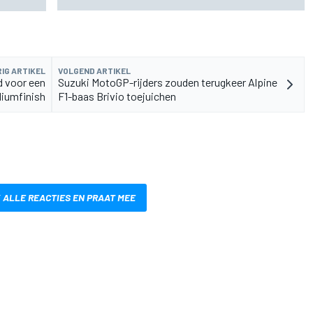
IG ARTIKEL
VOLGEND ARTIKEL
d voor een
Suzuki MotoGP-rijders zouden terugkeer Alpine
iumfinish
F1-baas Brivio toejuichen
 ALLE REACTIES EN PRAAT MEE