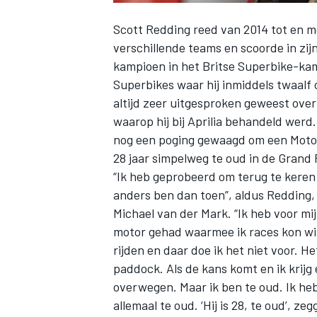
Scott Redding
reed van 2014 tot en me
verschillende teams en scoorde in zij
kampioen in het Britse Superbike-ka
Superbikes
waar hij inmiddels twaalf
altijd zeer uitgesproken geweest ov
waarop hij bij Aprilia behandeld werd
nog een poging gewaagd om een MotoG
28 jaar simpelweg te oud in de Grand
“Ik heb geprobeerd om terug te keren
anders ben dan toen”, aldus
Redding
Michael van der Mark. “Ik heb voor mi
motor gehad waarmee ik races kon win
rijden en daar doe ik het niet voor. H
paddock. Als de kans komt en ik krijg 
overwegen. Maar ik ben te oud. Ik h
allemaal te oud. ‘Hij is 28, te oud’, 