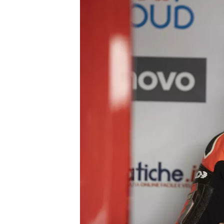
INDYCAR
WEC
DTM