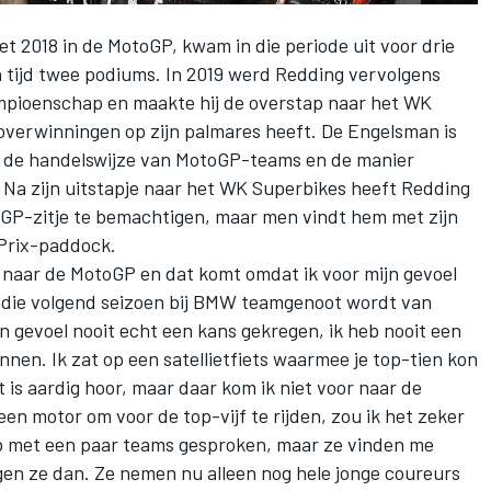
t 2018 in de MotoGP, kwam in die periode uit voor drie
n tijd twee podiums. In 2019 werd Redding vervolgens
mpioenschap en maakte hij de overstap naar het
WK
 overwinningen op zijn palmares heeft. De Engelsman is
er de handelswijze van MotoGP-teams en de manier
. Na zijn uitstapje naar het WK Superbikes heeft Redding
P-zitje te bemachtigen, maar men vindt hem met zijn
 Prix-paddock.
 naar de MotoGP en dat komt omdat ik voor mijn gevoel
, die volgend seizoen bij BMW teamgenoot wordt van
jn gevoel nooit echt een kans gekregen, ik heb nooit een
nen. Ik zat op een satellietfiets waarmee je top-tien kon
et is aardig hoor, maar daar kom ik niet voor naar de
een motor om voor de top-vijf te rijden, zou ik het zeker
eb met een paar teams gesproken, maar ze vinden me
zeggen ze dan. Ze nemen nu alleen nog hele jonge coureurs