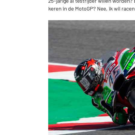
25-jarige al testrijder willen worden
keren in de MotoGP? Nee, ik wil racen