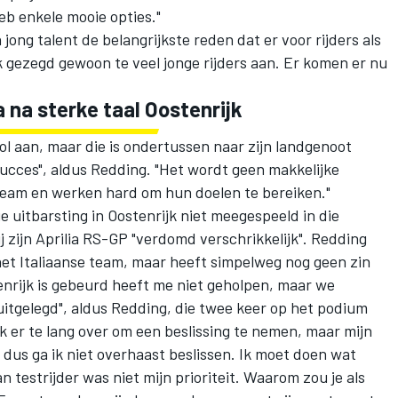
eb enkele mooie opties."
ong talent de belangrijkste reden dat er voor rijders als
jk gezegd gewoon te veel jonge rijders aan. Er komen er nu
 na sterke taal Oostenrijk
ol aan, maar die is ondertussen naar zijn landgenoot
ucces", aldus Redding. "Het wordt geen makkelijke
eam en werken hard om hun doelen te bereiken."
e uitbarsting in Oostenrijk niet meegespeeld in die
j zijn Aprilia RS-GP "verdomd verschrikkelijk". Redding
het Italiaanse team, maar heeft simpelweg nog geen zin
enrijk is gebeurd heeft me niet geholpen, maar we
uitgelegd", aldus Redding, die twee keer op het podium
k er te lang over om een beslissing te nemen, maar mijn
 dus ga ik niet overhaast beslissen. Ik moet doen wat
an testrijder was niet mijn prioriteit. Waarom zou je als