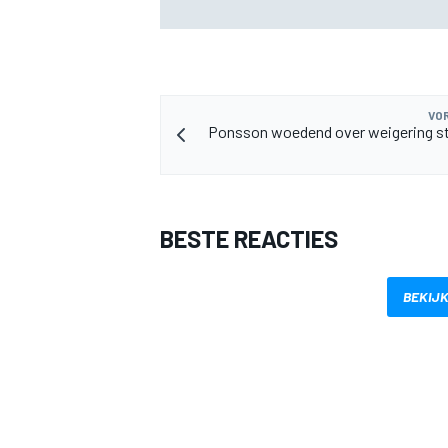
Williams in F1 2026 niet op
VOR
Ponsson woedend over weigering st
BESTE REACTIES
BEKIJK