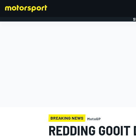
S
FORMULE 1
BREAKING NEWS
MotoGP
REDDING GOOIT 