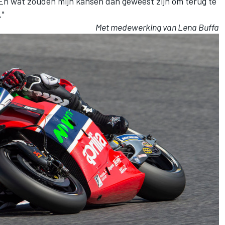
? En wat zouden mijn kansen dan geweest zijn om terug te
."
Met medewerking van Lena Buffa