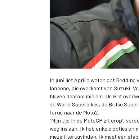
INDYCAR
In juni liet Aprilia weten dat Reddin
Iannone, die overkomt van Suzuki. Voo
blijven daarom miniem. De Brit overw
de World Superbikes, de Britse Super
terug naar de Moto2.
WEC
DTM
"Mijn tijd in de MotoGP zit erop", ver
weg inslaan. Ik heb enkele opties en 
mezelf terugvinden. Ik moet een stap 