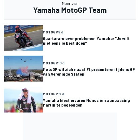
Meer van
Yamaha MotoGP Team
MOTOGP
9 d
Quartararo over problemen Yamaha: “Je wilt
niet eens je best doen”
MOTOGP
10 d
MotoGP wil zich naast F1 presenteren tijdens GP
van Verenigde Staten
MOTOGP
17 d
Yamaha kiest ervaren Munoz om aanpassing
Martin te begeleiden