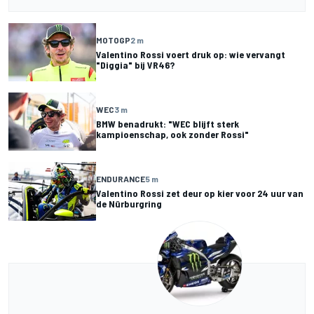
MOTOGP
2 m
Valentino Rossi voert druk op: wie vervangt
"Diggia" bij VR46?
WEC
3 m
BMW benadrukt: "WEC blijft sterk
kampioenschap, ook zonder Rossi"
ENDURANCE
5 m
Valentino Rossi zet deur op kier voor 24 uur van
de Nürburgring