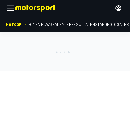
MOTOGP
HOME
NIEUWS
KALENDER
RESULTATEN
STAND
FOTOGALER