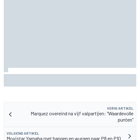
Waarom Cadillac 'jaren' nodig heeft om het niveau van F1-
rivalen te bereiken
VORIG ARTIKEL
Marquez overeind na vijf valpartijen: "Waardevolle
punten"
VOLGEND ARTIKEL
Movistar Yamaha met hangen en wurgen naar P8 en P10