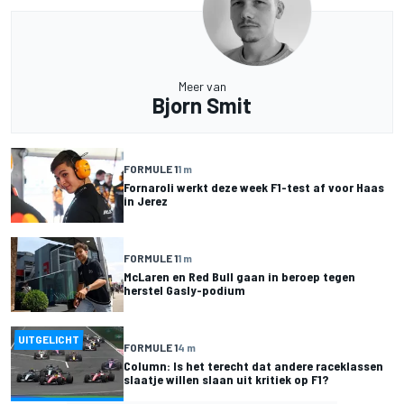
Meer van
Bjorn Smit
FORMULE 1
1 m
Fornaroli werkt deze week F1-test af voor Haas
in Jerez
FORMULE 1
1 m
McLaren en Red Bull gaan in beroep tegen
herstel Gasly-podium
UITGELICHT
FORMULE 1
4 m
Column: Is het terecht dat andere raceklassen
slaatje willen slaan uit kritiek op F1?