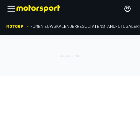
MOTOGP
HOME
NIEUWS
KALENDER
RESULTATEN
STAND
FOTOGALER