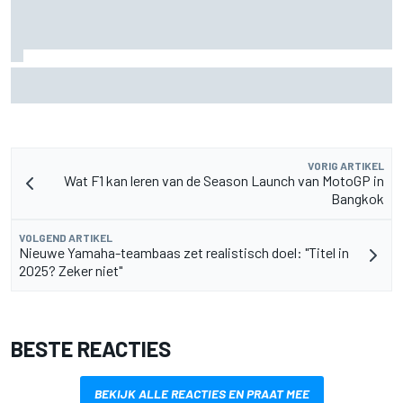
MotoGP Grand Prix van Groot-Brittannië 2026: tijden,
uitzending en meer
VORIG ARTIKEL
Wat F1 kan leren van de Season Launch van MotoGP in
Bangkok
VOLGEND ARTIKEL
Nieuwe Yamaha-teambaas zet realistisch doel: "Titel in
2025? Zeker niet"
BESTE REACTIES
BEKIJK ALLE REACTIES EN PRAAT MEE