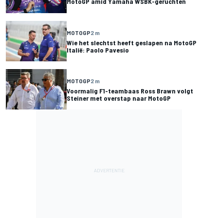
MotoGP amid Yamaha WSBK-geruchten
MOTOGP
2 m
Wie het slechtst heeft geslapen na MotoGP
Italië: Paolo Pavesio
MOTOGP
2 m
Voormalig F1-teambaas Ross Brawn volgt
Steiner met overstap naar MotoGP