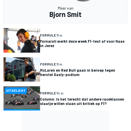
Meer van
Bjorn Smit
FORMULE 1
1 m
Fornaroli werkt deze week F1-test af voor Haas
in Jerez
FORMULE 1
1 m
McLaren en Red Bull gaan in beroep tegen
herstel Gasly-podium
UITGELICHT
FORMULE 1
4 m
Column: Is het terecht dat andere raceklassen
slaatje willen slaan uit kritiek op F1?