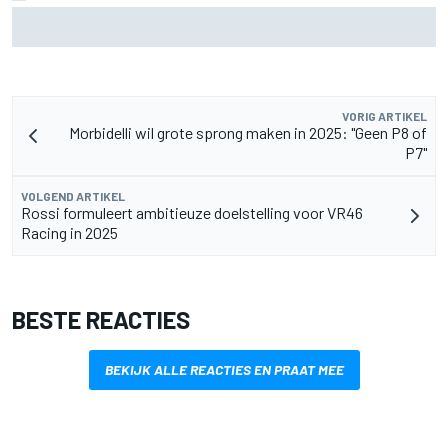
Zarco stapt drie maanden na zware blessure weer op de
motor
VORIG ARTIKEL
Morbidelli wil grote sprong maken in 2025: "Geen P8 of
P7"
VOLGEND ARTIKEL
Rossi formuleert ambitieuze doelstelling voor VR46
Racing in 2025
BESTE REACTIES
BEKIJK ALLE REACTIES EN PRAAT MEE