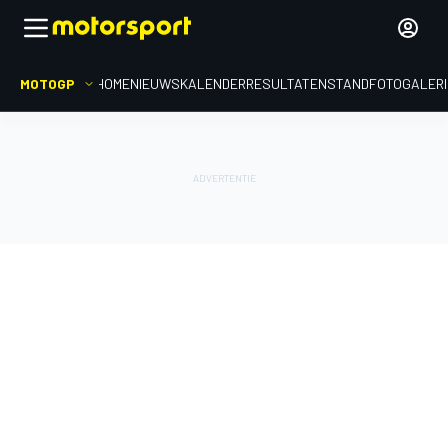
MOTOGP
HOME
NIEUWS
KALENDER
RESULTATEN
STAND
FOTOGALER