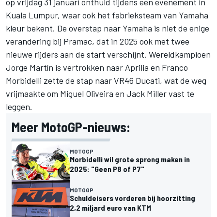
op vrijdag 31 januari onthuld tijdens een evenement in
Kuala Lumpur, waar ook het fabrieksteam van Yamaha
kleur bekent. De overstap naar Yamaha is niet de enige
verandering bij Pramac, dat in 2025 ook met twee
nieuwe rijders aan de start verschijnt. Wereldkampioen
Jorge Martín
is vertrokken naar Aprilia en
Franco
Morbidelli
zette de stap naar VR46 Ducati, wat de weg
vrijmaakte om
Miguel Oliveira
en
Jack Miller
vast te
leggen.
Meer MotoGP-nieuws:
MOTOGP
Morbidelli wil grote sprong maken in
2025: "Geen P8 of P7"
MOTOGP
Schuldeisers vorderen bij hoorzitting
2,2 miljard euro van KTM