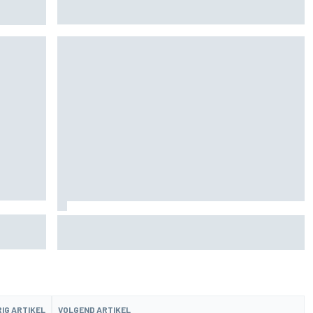
weer op de motor
verstap
Ollie Bearman over emotionele rit in Ayrton
Senna's Lotus F1: "Heel krachtig moment"
IG ARTIKEL
VOLGEND ARTIKEL