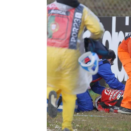
INDYCAR
WEC
DTM