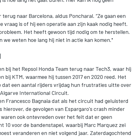
r terug naar Barcelona, aldus Poncharal. “Ze gaan een
e vraag is of hij een operatie aan zijn kaak nodig heeft.
 probleem. Het heeft gewoon tijd nodig om te herstellen.
n we weten hoe lang hij niet in actie kan komen."
d
en bij het
Repsol Honda Team
terug naar Tech3, waar hij
n bij KTM, waarmee hij tussen 2017 en 2020 reed. Het
 dat een aantal rijders vrijdag
hun frustraties uitte over
Algarve International Circuit.
oen
Francesco Bagnaia
dat als het circuit had geluisterd
rs hierover, de gevolgen van Espargaro's crash minder
 waren ook ontevreden over het feit dat er geen
ht 10 voor de bandenstapel, waarbij
Marc Marquez
zei
moest veranderen en niet volgend jaar. Zaterdagochtend