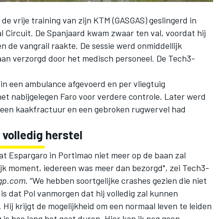
 de vrije training van zijn KTM (GASGAS) geslingerd in
l Circuit. De Spanjaard kwam zwaar ten val, voordat hij
 de vangrail raakte. De sessie werd onmiddellijk
aan verzorgd door het medisch personeel. De Tech3-
 in een ambulance afgevoerd en per vliegtuig
het nabijgelegen Faro voor verdere controle. Later werd
, een kaakfractuur en een gebroken rugwervel had
volledig herstel
t Espargaro in Portimao niet meer op de baan zal
ijk moment, iedereen was meer dan bezorgd", zei Tech3-
gp.com
. “We hebben soortgelijke crashes gezien die niet
is dat Pol vanmorgen dat hij volledig zal kunnen
Hij krijgt de mogelijkheid om een ​​normaal leven te leiden
 is hoe lang het gaat duren. Hier kan ik nog geen