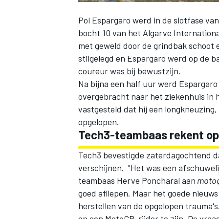
Pol Espargaro
werd in de slotfase van
bocht 10 van het Algarve Internationa
met geweld door de grindbak schoot en
stilgelegd en Espargaro werd op de b
coureur was bij bewustzijn.
Na bijna een half uur werd Espargaro
overgebracht naar het ziekenhuis in 
vastgesteld dat hij een longkneuzing
opgelopen.
Tech3-teambaas rekent op 
Tech3 bevestigde zaterdagochtend da
verschijnen. "Het was een afschuwel
teambaas Herve Poncharal aan
moto
goed afliepen. Maar het goede nieuws 
herstellen van de opgelopen trauma's. 
en een MotoGP-rijder te zijn. De vraag