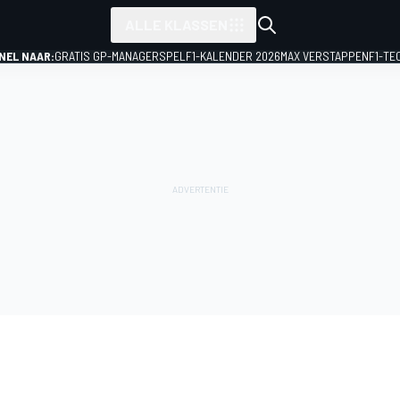
ALLE KLASSEN
NEL NAAR:
GRATIS GP-MANAGERSPEL
F1-KALENDER 2026
MAX VERSTAPPEN
F1-TE