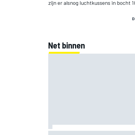
zijn er alsnog
luchtkussens in bocht 1
D
Net binnen
F2-talent Rafael Camara reageert op Ha