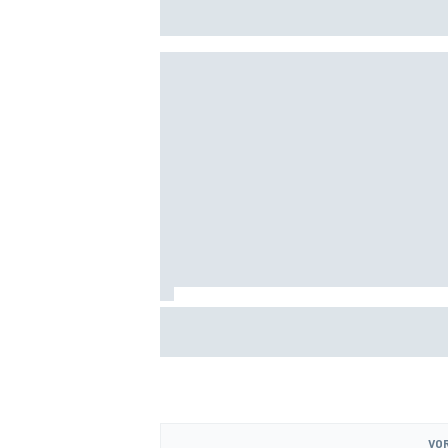
geruchten voor 2027
MEER RACEKLASSEN
Hadjar spreekt van 'cultuurschok' na o
van Racing Bulls naar Red Bull
VOR