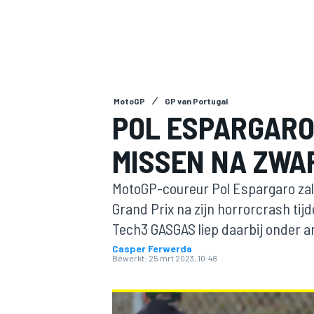
MotoGP
GP van Portugal
POL ESPARGARO
MISSEN NA ZWA
MOTOGP
MotoGP-coureur Pol Espargaro zal 
Grand Prix na zijn horrorcrash tijd
Tech3 GASGAS liep daarbij onder 
Casper Ferwerda
Bewerkt:
25 mrt 2023, 10:48