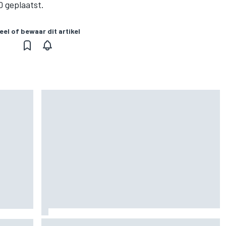
0 geplaatst.
eel of bewaar dit artikel
Zarco stapt drie maanden na zware blessure
as F1-