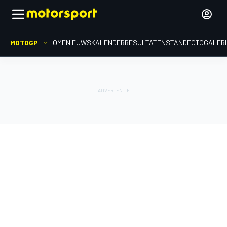
MOTOGP
HOME
NIEUWS
KALENDER
RESULTATEN
STAND
FOTOGALER