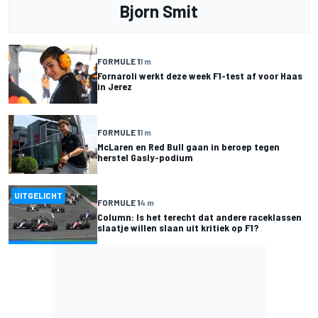
Bjorn Smit
FORMULE 1
1 m
Fornaroli werkt deze week F1-test af voor Haas
in Jerez
FORMULE 1
1 m
McLaren en Red Bull gaan in beroep tegen
herstel Gasly-podium
UITGELICHT
FORMULE 1
4 m
Column: Is het terecht dat andere raceklassen
slaatje willen slaan uit kritiek op F1?