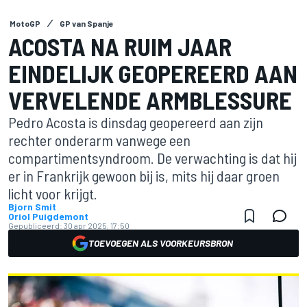
MotoGP
GP van Spanje
ACOSTA NA RUIM JAAR
EINDELIJK GEOPEREERD AAN
VERVELENDE ARMBLESSURE
Pedro Acosta is dinsdag geopereerd aan zijn
rechter onderarm vanwege een
compartimentsyndroom. De verwachting is dat hij
er in Frankrijk gewoon bij is, mits hij daar groen
licht voor krijgt.
Bjorn Smit
Oriol Puigdemont
Gepubliceerd:
30 apr 2025, 17:50
TOEVOEGEN ALS VOORKEURSBRON