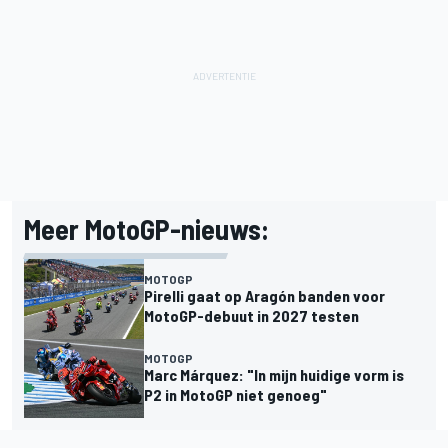
Meer MotoGP-nieuws:
MOTOGP
Pirelli gaat op Aragón banden voor
MotoGP-debuut in 2027 testen
MOTOGP
Marc Márquez: "In mijn huidige vorm is
P2 in MotoGP niet genoeg"