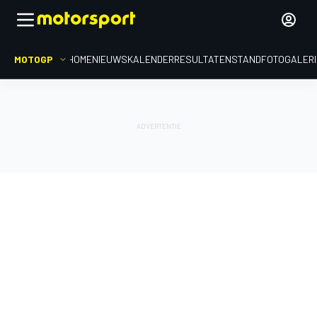
MOTOGP
HOME
NIEUWS
KALENDER
RESULTATEN
STAND
FOTOGALER