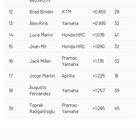
Bezzecchi
12
Brad Binder
KTM
+0.855
28
13
Álex Rins
Yamaha
+0.995
32
14
Luca Marini
Honda HRC
+1.076
41
15
Joan Mir
Honda HRC
+1.090
32
Pramac
16
Jack Miller
+1.176
32
Yamaha
17
Jorge Martín
Aprilia
+1.225
16
Augusto
18
Yamaha
+1.257
39
Fernández
Toprak
Pramac
19
+1.285
45
Razgatlioglu
Yamaha