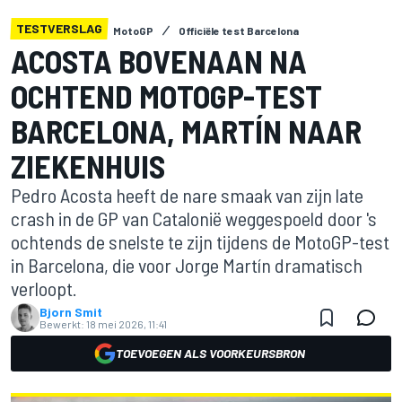
TESTVERSLAG
MotoGP
Officiële test Barcelona
ACOSTA BOVENAAN NA
OCHTEND MOTOGP-TEST
BARCELONA, MARTÍN NAAR
ZIEKENHUIS
Pedro Acosta heeft de nare smaak van zijn late
crash in de GP van Catalonië weggespoeld door 's
ochtends de snelste te zijn tijdens de MotoGP-test
in Barcelona, die voor Jorge Martín dramatisch
verloopt.
Bjorn Smit
Bewerkt:
18 mei 2026, 11:41
TOEVOEGEN ALS VOORKEURSBRON