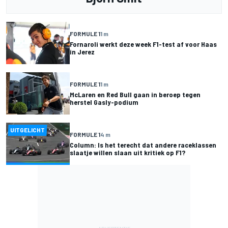
FORMULE 1
1 m
Fornaroli werkt deze week F1-test af voor Haas
in Jerez
FORMULE 1
1 m
McLaren en Red Bull gaan in beroep tegen
herstel Gasly-podium
UITGELICHT
FORMULE 1
4 m
Column: Is het terecht dat andere raceklassen
slaatje willen slaan uit kritiek op F1?