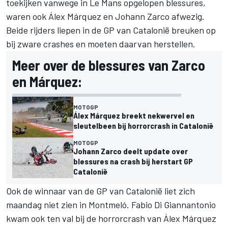
toekijken vanwege in Le Mans opgelopen blessures,
waren ook
Álex Márquez
en
Johann Zarco
afwezig.
Beide rijders liepen in de GP van Catalonië breuken op
bij zware crashes en moeten daarvan herstellen.
Meer over de blessures van Zarco
en Márquez:
MOTOGP
Álex Márquez breekt nekwervel en
sleutelbeen bij horrorcrash in Catalonië
MOTOGP
Johann Zarco deelt update over
blessures na crash bij herstart GP
Catalonië
Ook de winnaar van de GP van Catalonië liet zich
maandag niet zien in Montmeló.
Fabio Di Giannantonio
kwam ook ten val bij de horrorcrash van Álex Márquez