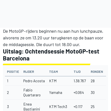
De MotoGP-rijders beginnen nu aan hun lunchpauze,
alvorens ze om 13.20 uur terugkeren op de baan voor
de middagsessie. Die duurt tot 18.00 uur.
Uitslag: Ochtendsessie MotoGP-test
Barcelona
POSITIE
RIJDER
TEAM
TIJD
RONDEN
1
Pedro Acosta
KTM
1.38.767
28
Fabio
2
Yamaha
+0.064
30
Quartararo
Enea
3
KTM Tech3
+0.117
25
Bastianini