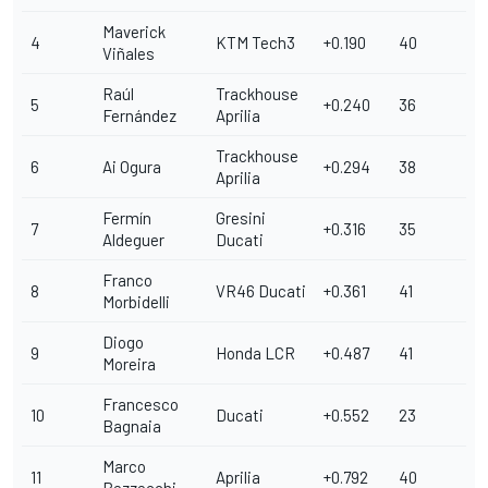
Maverick
4
KTM Tech3
+0.190
40
Viñales
Raúl
Trackhouse
5
+0.240
36
Fernández
Aprilia
Trackhouse
6
Ai Ogura
+0.294
38
Aprilia
Fermín
Gresini
7
+0.316
35
Aldeguer
Ducati
Franco
8
VR46 Ducati
+0.361
41
Morbidelli
Diogo
9
Honda LCR
+0.487
41
Moreira
Francesco
10
Ducati
+0.552
23
Bagnaia
Marco
11
Aprilia
+0.792
40