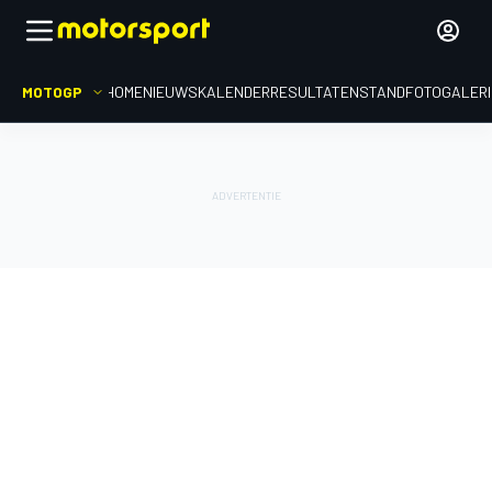
MOTOGP
HOME
NIEUWS
KALENDER
RESULTATEN
STAND
FOTOGALER