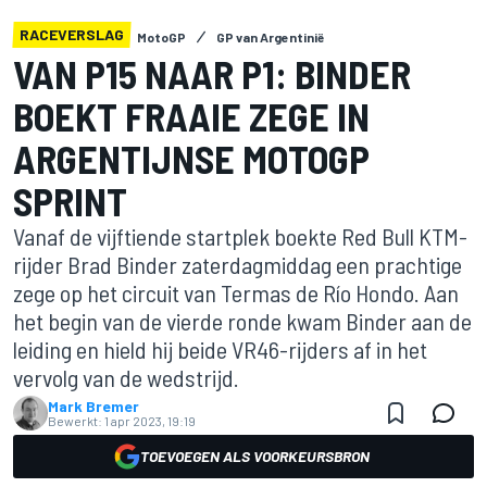
RACEVERSLAG
MotoGP
GP van Argentinië
VAN P15 NAAR P1: BINDER
BOEKT FRAAIE ZEGE IN
ARGENTIJNSE MOTOGP
SPRINT
Vanaf de vijftiende startplek boekte Red Bull KTM-
rijder Brad Binder zaterdagmiddag een prachtige
zege op het circuit van Termas de Río Hondo. Aan
het begin van de vierde ronde kwam Binder aan de
leiding en hield hij beide VR46-rijders af in het
vervolg van de wedstrijd.
Mark Bremer
Bewerkt:
1 apr 2023, 19:19
TOEVOEGEN ALS VOORKEURSBRON