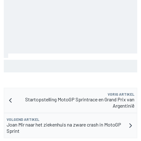
MotoGP Grand Prix van Groot-Brittannië 2026: tijden,
uitzending en meer
VORIG ARTIKEL
Startopstelling MotoGP Sprintrace en Grand Prix van
Argentinië
VOLGEND ARTIKEL
Joan Mir naar het ziekenhuis na zware crash in MotoGP
Sprint