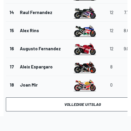
14
Raul Fernandez
12
7.7
15
Alex Rins
12
8.6
16
Augusto Fernandez
12
9.0
17
Aleix Espargaro
8
18
Joan Mir
0
VOLLEDIGE UITSLAG