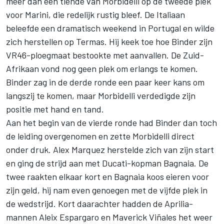
meer dan een tiende van Morbidelli op de tweede plek
voor Marini, die redelijk rustig bleef. De Italiaan
beleefde een dramatisch weekend in Portugal en wilde
zich herstellen op Termas. Hij keek toe hoe Binder zijn
VR46-ploegmaat bestookte met aanvallen. De Zuid-
Afrikaan vond nog geen plek om erlangs te komen.
Binder zag in de derde ronde een paar keer kans om
langszij te komen, maar Morbidelli verdedigde zijn
positie met hand en tand.
Aan het begin van de vierde ronde had Binder dan toch
de leiding overgenomen en zette Morbidelli direct
onder druk. Alex Marquez herstelde zich van zijn start
en ging de strijd aan met Ducati-kopman Bagnaia. De
twee raakten elkaar kort en Bagnaia koos eieren voor
zijn geld, hij nam even genoegen met de vijfde plek in
de wedstrijd. Kort daarachter hadden de Aprilia-
mannen
Aleix Espargaro
en
Maverick Viñales
het weer