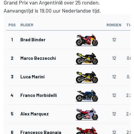
Grand Prix van Argentinië over 25 ronden.
Aanvangstijd is 19.00 uur Nederlandse tijd.
POS
RIJDER
RONDEN
TIJ
1
Brad Binder
12
2
Marco Bezzecchi
12
0.0
3
Luca Marini
12
0.8
4
Franco Morbidelli
12
2.3
5
Alex Marquez
12
2.4
6
Francesco Bagnaia
12
2.5