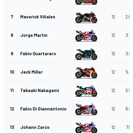
7
Maverick Viñales
12
2.6
8
Jorge Martin
12
3.7
9
Fabio Quartararo
12
3.8
10
Jack Miller
12
5.1
11
Takaaki Nakagami
12
5.5
12
Fabio Di Giannantonio
12
6.9
13
Johann Zarco
12
7.5