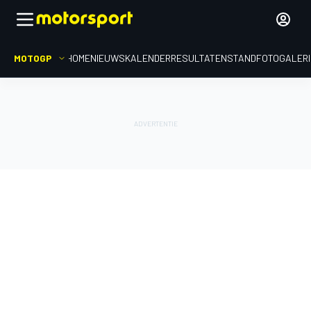
MOTOGP
HOME
NIEUWS
KALENDER
RESULTATEN
STAND
FOTOGALER