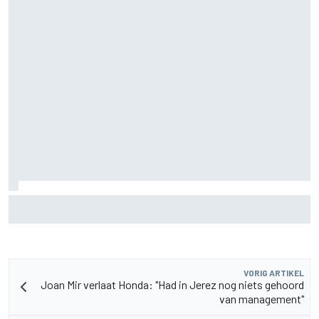
MotoGP Grand Prix van Groot-Brittannië 2026: tijden,
uitzending en meer
VORIG ARTIKEL
Joan Mir verlaat Honda: "Had in Jerez nog niets gehoord
van management"