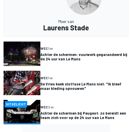
Meer van
Laurens Stade
WEC
1 m
Achter de schermen: vuurwerk gegarandeerd bij
de 24 uur van Le Mans
WEC
1 m
De Vries keek slotfase Le Mans niet: "Ik bleef
maar kleding opvouwen"
UITGELICHT
WEC
2 m
Achter de schermen bij Peugeot: zo bereidt een
team zich voor op de 24 uur van Le Mans