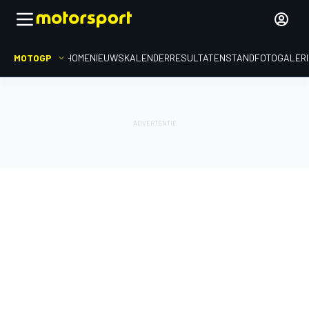
MOTOGP
HOME
NIEUWS
KALENDER
RESULTATEN
STAND
FOTOGALER