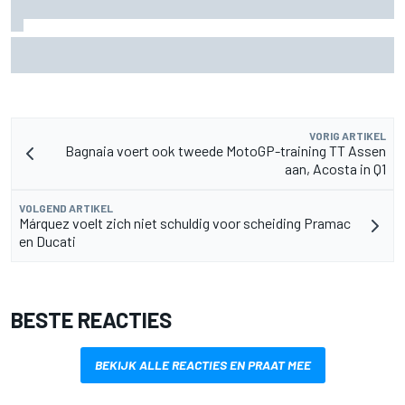
Waarom McLaren zijn F1-auto van 2026 nog blijft
doorontwikkelen
VORIG ARTIKEL
Bagnaia voert ook tweede MotoGP-training TT Assen
aan, Acosta in Q1
VOLGEND ARTIKEL
Márquez voelt zich niet schuldig voor scheiding Pramac
en Ducati
BESTE REACTIES
BEKIJK ALLE REACTIES EN PRAAT MEE