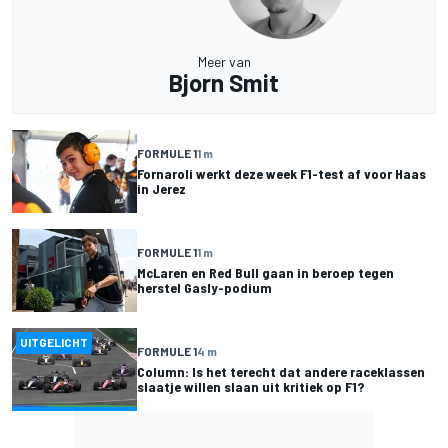
Meer van
Bjorn Smit
FORMULE 1
1 m
Fornaroli werkt deze week F1-test af voor Haas
in Jerez
FORMULE 1
1 m
McLaren en Red Bull gaan in beroep tegen
herstel Gasly-podium
UITGELICHT
FORMULE 1
4 m
Column: Is het terecht dat andere raceklassen
slaatje willen slaan uit kritiek op F1?