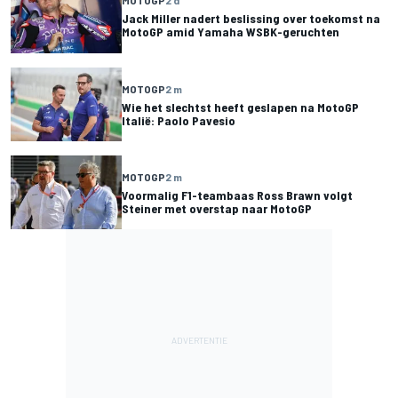
MOTOGP
2 d
Jack Miller nadert beslissing over toekomst na
MotoGP amid Yamaha WSBK-geruchten
MOTOGP
2 m
Wie het slechtst heeft geslapen na MotoGP
Italië: Paolo Pavesio
MOTOGP
2 m
Voormalig F1-teambaas Ross Brawn volgt
Steiner met overstap naar MotoGP