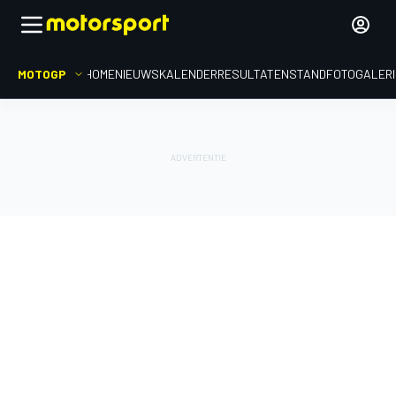
MOTOGP
HOME
NIEUWS
KALENDER
RESULTATEN
STAND
FOTOGALER