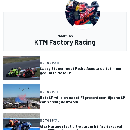
Meer van
KTM Factory Racing
MOTOGP
2 d
Casey Stoner roept Pedro Acosta op tot meer
geduld in MotoGP
MOTOGP
7 d
MotoGP wil zich naast F1 presenteren tijdens GP
van Verenigde Staten
MOTOGP
17 d
Alex Marquez legt uit waarom hij fabrieksdeal