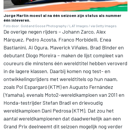
Jorge Martín moest al na één seizoen zijn status als nummer
één inleveren.
Foto door: Gold and Goose Photography / LAT Images / via Getty Images
De overige negen rijders –
Johann Zarco
, Alex
Márquez,
Pedro Acosta
,
Franco Morbidelli
,
Enea
Bastianini
,
Ai Ogura
,
Maverick Viñales
,
Brad Binder
en
debutant
Diogo Moreira
– maken de lijst compleet van
coureurs die minstens één wereldtitel hebben veroverd
in de lagere klassen. Daarbij komen nog test- en
ontwikkelingsrijders met wereldtitels op hun naam,
zoals Pol Espargaró (KTM) en Augusto Fernández
(Yamaha), evenals Moto2-wereldkampioen van 2011 en
Honda-testrijder
Stefan Bradl
en drievoudig
wereldkampioen Dani Pedrosa (KTM). Dat zou het
aantal wereldkampioenen dat daadwerkelijk aan een
Grand Prix deelneemt dit seizoen mogelijk nog verder