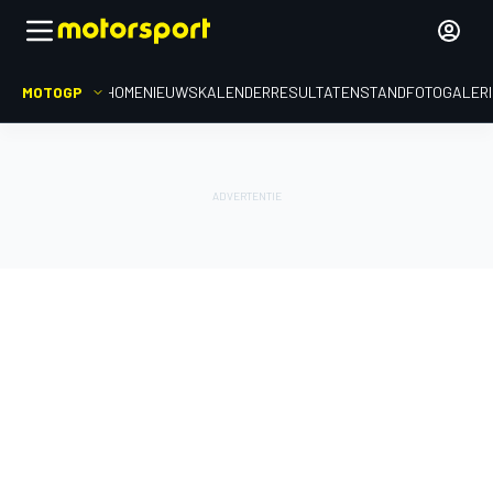
MOTOGP
HOME
NIEUWS
KALENDER
RESULTATEN
STAND
FOTOGALER