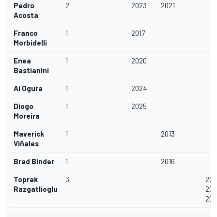
Pedro
2
2023
2021
Acosta
Franco
1
2017
Morbidelli
Enea
1
2020
Bastianini
Ai Ogura
1
2024
Diogo
1
2025
Moreira
Maverick
1
2013
Viñales
Brad Binder
1
2016
Toprak
3
202
Razgatlioglu
202
202