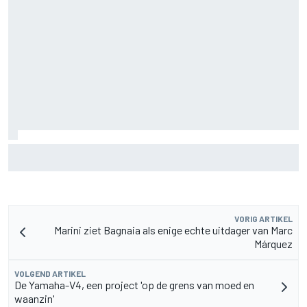
Aston Martin onthult nieuwe limited-edition Glenfiddich-
whisky
VORIG ARTIKEL
Marini ziet Bagnaia als enige echte uitdager van Marc
Márquez
VOLGEND ARTIKEL
De Yamaha-V4, een project 'op de grens van moed en
waanzin'