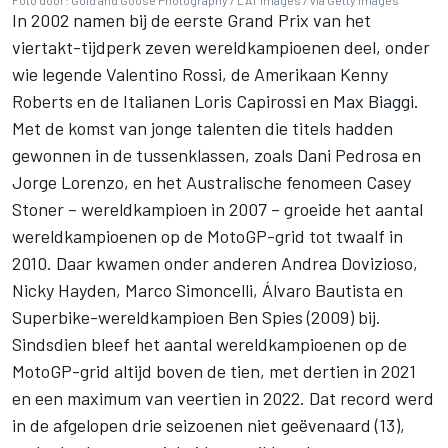
Foto door: Gold and Goose Photography / LAT Images / via Getty Images
In 2002 namen bij de eerste Grand Prix van het
viertakt-tijdperk zeven wereldkampioenen deel, onder
wie legende
Valentino Rossi
, de Amerikaan Kenny
Roberts en de Italianen Loris Capirossi en Max Biaggi.
Met de komst van jonge talenten die titels hadden
gewonnen in de tussenklassen, zoals
Dani Pedrosa
en
Jorge Lorenzo
, en het Australische fenomeen Casey
Stoner – wereldkampioen in 2007 – groeide het aantal
wereldkampioenen op de MotoGP-grid tot twaalf in
2010. Daar kwamen onder anderen
Andrea Dovizioso
,
Nicky Hayden
, Marco Simoncelli, Álvaro Bautista en
Superbike-wereldkampioen Ben Spies (2009) bij.
Sindsdien bleef het aantal wereldkampioenen op de
MotoGP-grid altijd boven de tien, met dertien in 2021
en een maximum van veertien in 2022. Dat record werd
in de afgelopen drie seizoenen niet geëvenaard (13),