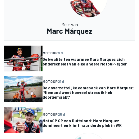
Meer van
Marc Márquez
MOTOGP
9 d
De kwaliteiten waarmee Marc Marquez zich
onderscheidt van elke andere MotoGP-rijder
MOTOGP
21 d
De onverzettelijke comeback van Marc Márquez:
'Niemand weet hoeveel stress ik heb
doorgemaakt'
MOTOGP
25 d
MotoGP GP van Duitsland: Marc Marquez
domineert en klimt naar derde plek in WK