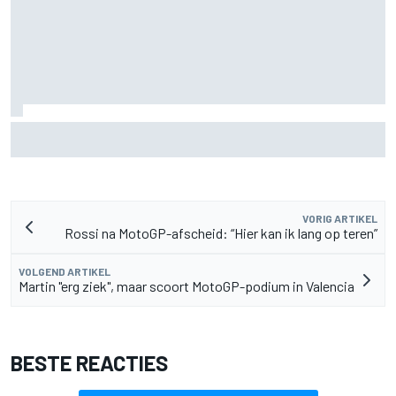
MotoGP Grand Prix van Groot-Brittannië 2026: tijden,
uitzending en meer
VORIG ARTIKEL
Rossi na MotoGP-afscheid: “Hier kan ik lang op teren”
VOLGEND ARTIKEL
Martin "erg ziek", maar scoort MotoGP-podium in Valencia
BESTE REACTIES