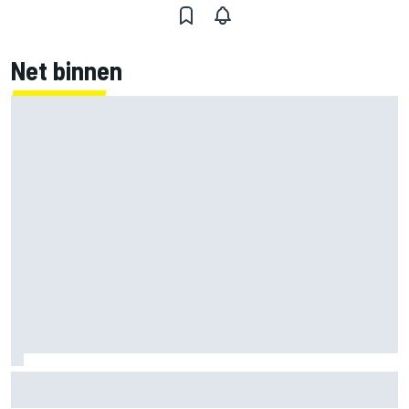
Net binnen
Clark, Senna, Antonelli – zo ontwikkelde het
leeftijdsrecord voor de grand chelem