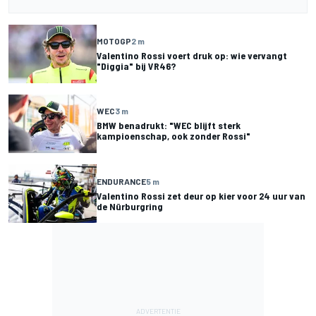
MOTOGP
2 m
Valentino Rossi voert druk op: wie vervangt
"Diggia" bij VR46?
WEC
3 m
BMW benadrukt: "WEC blijft sterk
kampioenschap, ook zonder Rossi"
ENDURANCE
5 m
Valentino Rossi zet deur op kier voor 24 uur van
de Nürburgring