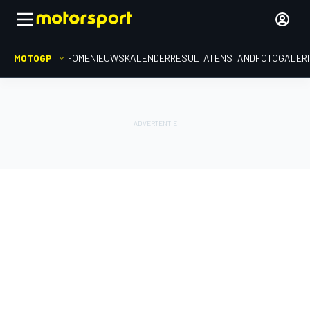
MOTOGP
HOME
NIEUWS
KALENDER
RESULTATEN
STAND
FOTOGALER