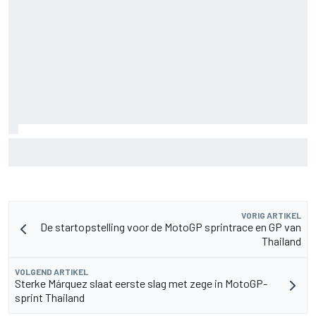
Door 20 coureurs gesigneerde F1-helm levert
recordbedrag op voor goed doel
VORIG ARTIKEL
De startopstelling voor de MotoGP sprintrace en GP van
Thailand
VOLGEND ARTIKEL
Sterke Márquez slaat eerste slag met zege in MotoGP-
sprint Thailand