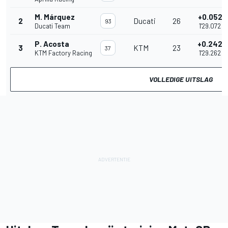
M. Márquez
+0.052
2
Ducati
26
93
Ducati Team
1'29.072
P. Acosta
+0.242
3
KTM
23
37
KTM Factory Racing
1'29.262
VOLLEDIGE UITSLAG