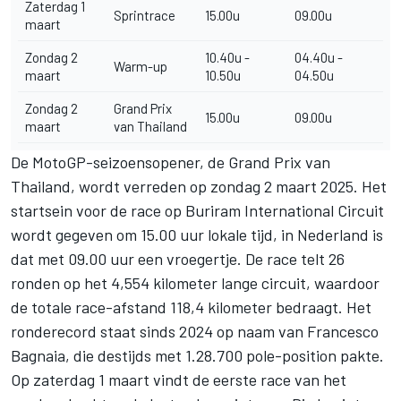
Zaterdag 1
Sprintrace
15.00u
09.00u
maart
Zondag 2
10.40u -
04.40u -
Warm-up
maart
10.50u
04.50u
Zondag 2
Grand Prix
15.00u
09.00u
maart
van Thailand
De MotoGP-seizoensopener, de Grand Prix van
Thailand, wordt verreden op zondag 2 maart 2025. Het
startsein voor de race op Buriram International Circuit
wordt gegeven om 15.00 uur lokale tijd, in Nederland is
dat met 09.00 uur een vroegertje. De race telt 26
ronden op het 4,554 kilometer lange circuit, waardoor
de totale race-afstand 118,4 kilometer bedraagt. Het
ronderecord staat sinds 2024 op naam van Francesco
Bagnaia, die destijds met 1.28.700 pole-position pakte.
Op zaterdag 1 maart vindt de eerste race van het