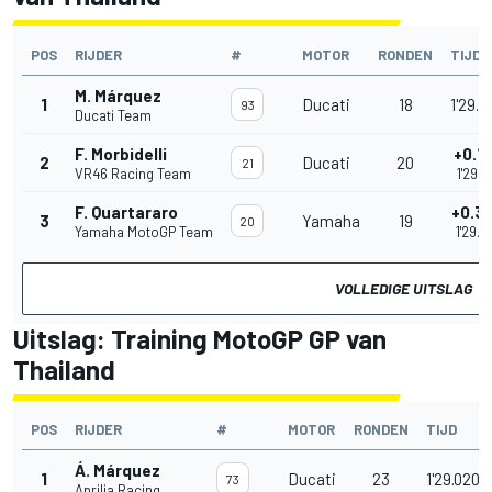
POS
RIJDER
#
MOTOR
RONDEN
TIJD
M. Márquez
1
Ducati
18
1'29.
93
Ducati Team
F. Morbidelli
+0.1
2
Ducati
20
21
VR46 Racing Team
1'29.5
F. Quartararo
+0.3
3
Yamaha
19
20
Yamaha MotoGP Team
1'29.7
VOLLEDIGE UITSLAG
Uitslag: Training MotoGP GP van
Thailand
POS
RIJDER
#
MOTOR
RONDEN
TIJD
Á. Márquez
1
Ducati
23
1'29.020
73
Aprilia Racing