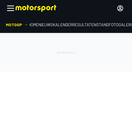
MOTOGP
HOME
NIEUWS
KALENDER
RESULTATEN
STAND
FOTOGALER