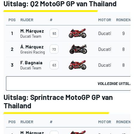
Uitslag: Q2 MotoGP GP van Thailand
POS
RIJDER
#
MOTOR
RONDEN
M. Márquez
1
Ducati
9
93
Ducati Team
Á. Márquez
2
Ducati
8
73
Gresini Racing
F. Bagnaia
3
Ducati
8
63
Ducati Team
VOLLEDIGE UITSLA
Uitslag: Sprintrace MotoGP GP van
Thailand
POS
RIJDER
#
MOTOR
RONDEN
M. Márquez