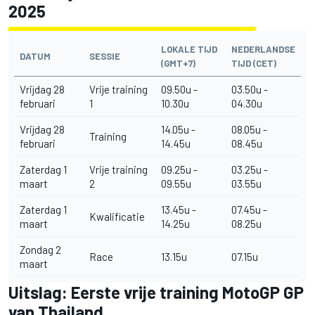
2025
LOKALE TIJD
NEDERLANDSE
DATUM
SESSIE
(GMT+7)
TIJD (CET)
Vrijdag 28
Vrije training
09.50u -
03.50u -
februari
1
10.30u
04.30u
Vrijdag 28
14.05u -
08.05u -
Training
februari
14.45u
08.45u
Zaterdag 1
Vrije training
09.25u -
03.25u -
maart
2
09.55u
03.55u
Zaterdag 1
13.45u -
07.45u -
Kwalificatie
maart
14.25u
08.25u
Zondag 2
Race
13.15u
07.15u
maart
Uitslag: Eerste vrije training MotoGP GP
van Thailand