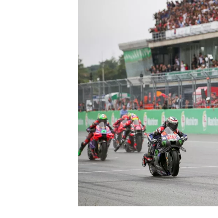
INDYCAR
WEC
DTM