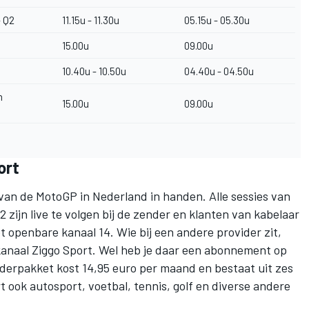
- Q2
11.15u - 11.30u
05.15u - 05.30u
15.00u
09.00u
10.40u - 10.50u
04.40u - 04.50u
n
15.00u
09.00u
ort
van de MotoGP in Nederland in handen. Alle sessies van
 zijn live te volgen bij de zender en klanten van kabelaar
t openbare kanaal 14. Wie bij een andere provider zit,
kanaal Ziggo Sport. Wel heb je daar een abonnement op
nderpakket kost 14,95 euro per maand en bestaat uit zes
 ook autosport, voetbal, tennis, golf en diverse andere