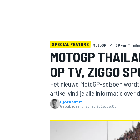
SPECIAL FEATURE
MotoGP
GP van Thaila
MOTOGP THAILA
OP TV, ZIGGO S
MOTOGP
Het nieuwe MotoGP-seizoen wordt di
artikel vind je alle informatie ove
Bjorn Smit
Gepubliceerd:
28 feb 2025, 05:00