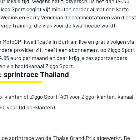
r lokale tijd, wegens het tijdsverschil is het dan 04.50
iggo Sport begint vijf minuten eerder al met een korte
nk Weeink en Barry Veneman de commentatoren van dienst
 vrije training, die vlak voor de kwalificatie wordt
MotoGP-kwalificatie in Buriram live en gratis volgen via
andere provider zit, heeft een abonnement op Ziggo Sport
4,95 euro per maand en daar krijg je zes sportzenders
gen via hoofdkanaal Ziggo Sport.
: sprintrace Thailand
o-klanten of Ziggo Sport (401 voor Ziggo-klanten, kanaal
60 voor Odido-klanten)
 de sprintrace van de Thaise Grand Prix afgewerkt. De