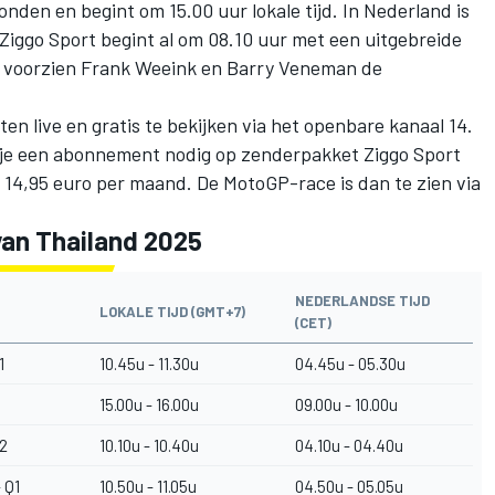
ronden en begint om 15.00 uur lokale tijd. In Nederland is
Ziggo Sport begint al om 08.10 uur met een uitgebreide
a voorzien Frank Weeink en Barry Veneman de
en live en gratis te bekijken via het openbare kanaal 14.
eb je een abonnement nodig op zenderpakket Ziggo Sport
 14,95 euro per maand. De MotoGP-race is dan te zien via
van Thailand 2025
NEDERLANDSE TIJD
LOKALE TIJD (GMT+7)
(CET)
1
10.45u - 11.30u
04.45u - 05.30u
15.00u - 16.00u
09.00u - 10.00u
 2
10.10u - 10.40u
04.10u - 04.40u
 Q1
10.50u - 11.05u
04.50u - 05.05u