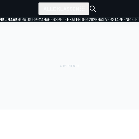
ALLE KLASSEN
NEL NAAR:
GRATIS GP-MANAGERSPEL
F1-KALENDER 2026
MAX VERSTAPPEN
F1-TE