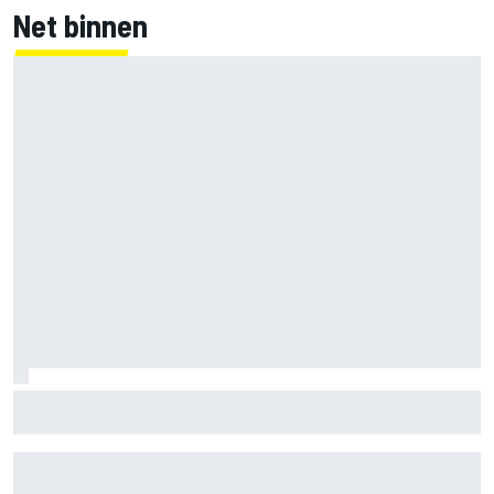
Net binnen
Marco Bezzecchi tempert verwachtingen voor Britse GP:
‘Ik ben nog niet 100%’