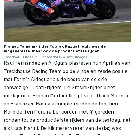
Pramac Yamaha-rijder Toprak Razgatlioglu was de
langzaamste, maar ook de productiefste rijder.
Foto door: Burak Akbulut / Anadolu via Getty Images
Raúl Fernández
en
Ai Ogura
plaatsten hun Aprilia's van
Trackhouse Racing Team
op de vijfde en zesde positie,
met
Fermín Aldeguer
als de beste van de drie
aanwezige Ducati-rijders. De Gresini-rijder bleef
merkgenoot
Franco Morbidelli
nipt voor.
Diogo Moreira
en
Francesco Bagnaia
completeerden de top-tien.
Morbidelli en Moreira behoorden met 41 gereden
ronden tot de productiefste rijders van de testdag, net
als
Luca Marini
. De kilometervreter van de dag was