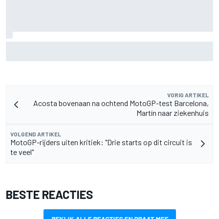
Aston Martin onthult nieuwe limited-edition Glenfiddich-
whisky
VORIG ARTIKEL
Acosta bovenaan na ochtend MotoGP-test Barcelona,
Martín naar ziekenhuis
VOLGEND ARTIKEL
MotoGP-rijders uiten kritiek: "Drie starts op dit circuit is
te veel"
BESTE REACTIES
BEKIJK ALLE REACTIES EN PRAAT MEE