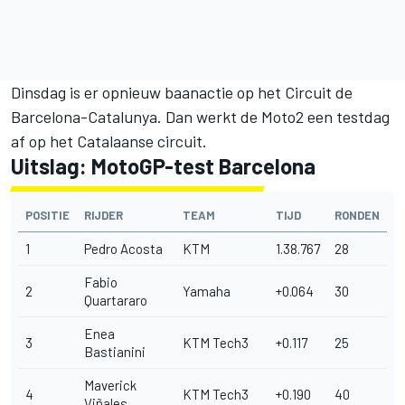
Dinsdag is er opnieuw baanactie op het Circuit de
Barcelona-Catalunya. Dan werkt de Moto2 een testdag
af op het Catalaanse circuit.
Uitslag: MotoGP-test Barcelona
POSITIE
RIJDER
TEAM
TIJD
RONDEN
1
Pedro Acosta
KTM
1.38.767
28
Fabio
2
Yamaha
+0.064
30
Quartararo
Enea
3
KTM Tech3
+0.117
25
Bastianini
Maverick
4
KTM Tech3
+0.190
40
Viñales