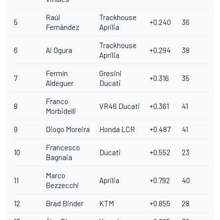
Raúl
Trackhouse
5
+0.240
36
Fernández
Aprilia
Trackhouse
6
Ai Ogura
+0.294
38
Aprilia
Fermín
Gresini
7
+0.316
35
Aldeguer
Ducati
Franco
8
VR46 Ducati
+0.361
41
Morbidelli
9
Diogo Moreira
Honda LCR
+0.487
41
Francesco
10
Ducati
+0.552
23
Bagnaia
Marco
11
Aprilia
+0.792
40
Bezzecchi
12
Brad Binder
KTM
+0.855
28