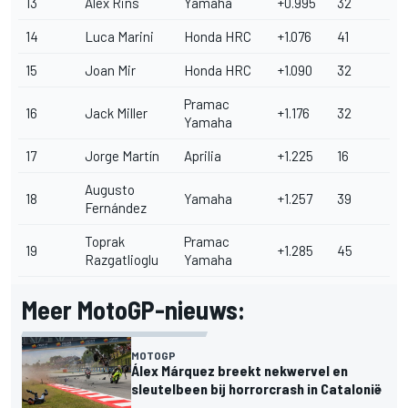
13
Álex Rins
Yamaha
+0.995
32
14
Luca Marini
Honda HRC
+1.076
41
15
Joan Mir
Honda HRC
+1.090
32
Pramac
16
Jack Miller
+1.176
32
Yamaha
17
Jorge Martín
Aprilia
+1.225
16
Augusto
18
Yamaha
+1.257
39
Fernández
Toprak
Pramac
19
+1.285
45
Razgatlioglu
Yamaha
Meer MotoGP-nieuws:
MOTOGP
Álex Márquez breekt nekwervel en
sleutelbeen bij horrorcrash in Catalonië