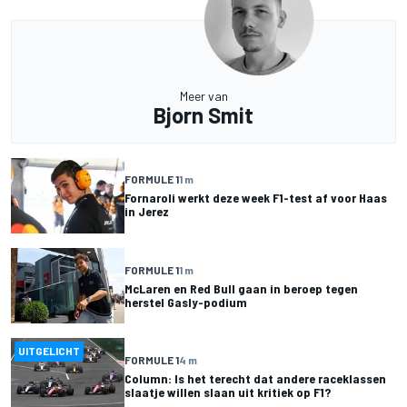
Meer van
Bjorn Smit
FORMULE 1
1 m
Fornaroli werkt deze week F1-test af voor Haas
in Jerez
FORMULE 1
1 m
McLaren en Red Bull gaan in beroep tegen
herstel Gasly-podium
UITGELICHT
FORMULE 1
4 m
Column: Is het terecht dat andere raceklassen
slaatje willen slaan uit kritiek op F1?