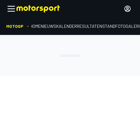
MOTOGP
HOME
NIEUWS
KALENDER
RESULTATEN
STAND
FOTOGALER