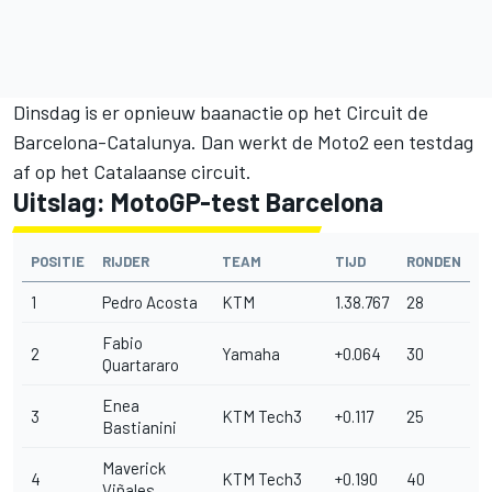
Dinsdag is er opnieuw baanactie op het Circuit de
Barcelona-Catalunya. Dan werkt de Moto2 een testdag
af op het Catalaanse circuit.
Uitslag: MotoGP-test Barcelona
POSITIE
RIJDER
TEAM
TIJD
RONDEN
1
Pedro Acosta
KTM
1.38.767
28
Fabio
2
Yamaha
+0.064
30
Quartararo
Enea
3
KTM Tech3
+0.117
25
Bastianini
Maverick
4
KTM Tech3
+0.190
40
Viñales