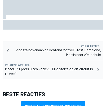
F2-talent Rafael Camara reageert op Haas F1-geruchten
voor 2027
VORIG ARTIKEL
Acosta bovenaan na ochtend MotoGP-test Barcelona,
Martín naar ziekenhuis
VOLGEND ARTIKEL
MotoGP-rijders uiten kritiek: "Drie starts op dit circuit is
te veel"
BESTE REACTIES
BEKIJK ALLE REACTIES EN PRAAT MEE