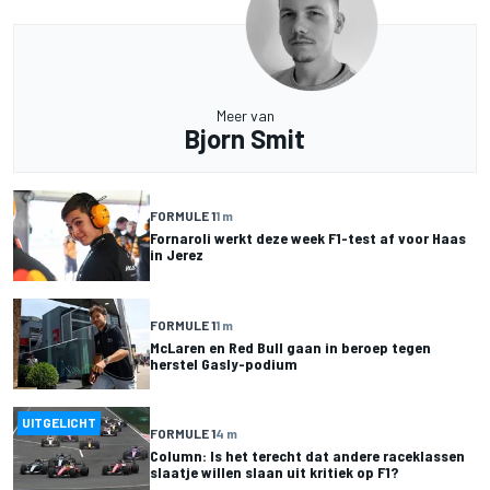
Meer van
Bjorn Smit
FORMULE 1
1 m
Fornaroli werkt deze week F1-test af voor Haas
in Jerez
FORMULE 1
1 m
McLaren en Red Bull gaan in beroep tegen
herstel Gasly-podium
UITGELICHT
FORMULE 1
4 m
Column: Is het terecht dat andere raceklassen
slaatje willen slaan uit kritiek op F1?