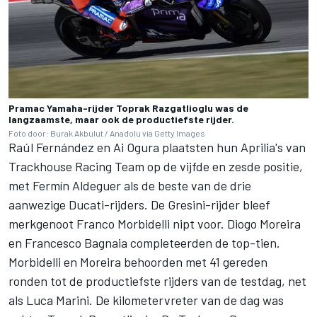
Pramac Yamaha-rijder Toprak Razgatlioglu was de
langzaamste, maar ook de productiefste rijder.
Foto door: Burak Akbulut / Anadolu via Getty Images
Raúl Fernández
en
Ai Ogura
plaatsten hun Aprilia's van
Trackhouse Racing Team
op de vijfde en zesde positie,
met
Fermín Aldeguer
als de beste van de drie
aanwezige Ducati-rijders. De Gresini-rijder bleef
merkgenoot
Franco Morbidelli
nipt voor.
Diogo Moreira
en
Francesco Bagnaia
completeerden de top-tien.
Morbidelli en Moreira behoorden met 41 gereden
ronden tot de productiefste rijders van de testdag, net
als
Luca Marini
. De kilometervreter van de dag was