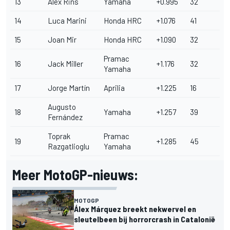
13
Álex Rins
Yamaha
+0.995
32
14
Luca Marini
Honda HRC
+1.076
41
15
Joan Mir
Honda HRC
+1.090
32
Pramac
16
Jack Miller
+1.176
32
Yamaha
17
Jorge Martín
Aprilia
+1.225
16
Augusto
18
Yamaha
+1.257
39
Fernández
Toprak
Pramac
19
+1.285
45
Razgatlioglu
Yamaha
Meer MotoGP-nieuws:
MOTOGP
Álex Márquez breekt nekwervel en
sleutelbeen bij horrorcrash in Catalonië