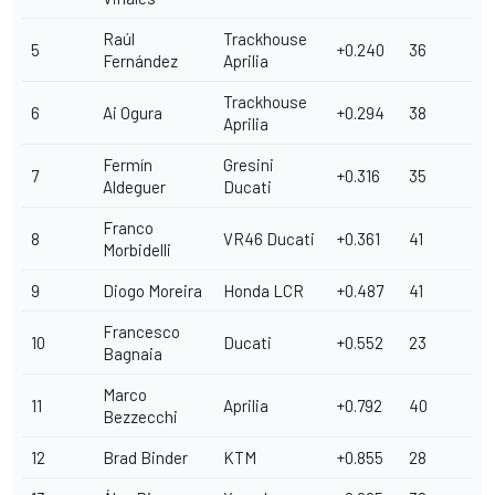
Raúl
Trackhouse
5
+0.240
36
Fernández
Aprilia
Trackhouse
6
Ai Ogura
+0.294
38
Aprilia
Fermín
Gresini
7
+0.316
35
Aldeguer
Ducati
Franco
8
VR46 Ducati
+0.361
41
Morbidelli
9
Diogo Moreira
Honda LCR
+0.487
41
Francesco
10
Ducati
+0.552
23
Bagnaia
Marco
11
Aprilia
+0.792
40
Bezzecchi
12
Brad Binder
KTM
+0.855
28