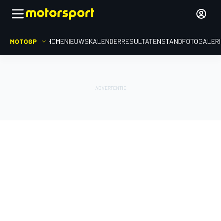
MOTOGP
HOME
NIEUWS
KALENDER
RESULTATEN
STAND
FOTOGALER