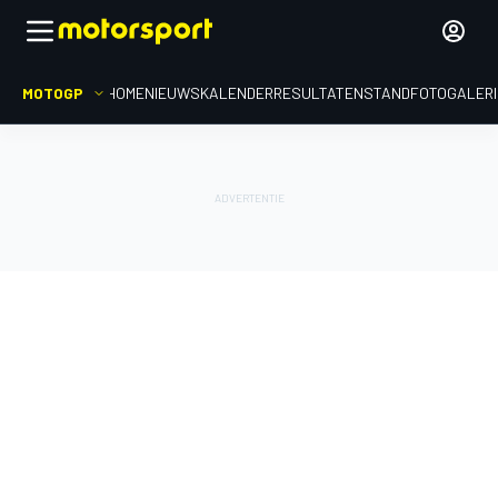
MOTOGP
HOME
NIEUWS
KALENDER
RESULTATEN
STAND
FOTOGALER