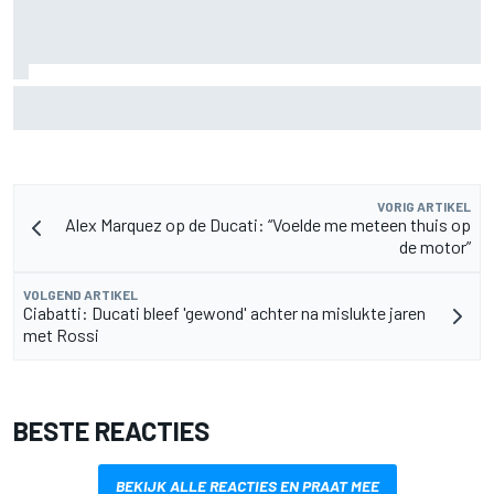
F2-talent Rafael Camara reageert op Haas F1-geruchten
voor 2027
VORIG ARTIKEL
Alex Marquez op de Ducati: “Voelde me meteen thuis op
de motor”
VOLGEND ARTIKEL
Ciabatti: Ducati bleef 'gewond' achter na mislukte jaren
met Rossi
BESTE REACTIES
BEKIJK ALLE REACTIES EN PRAAT MEE