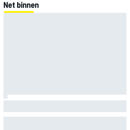
Net binnen
Jorge Martin ‘uit het dal’ na dominante sprintzege op
Silverstone