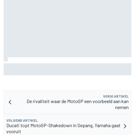
Aston Martin onthult nieuwe limited-edition Glenfiddich-
whisky
VORIG ARTIKEL
De rivaliteit waar de MotoGP een voorbeeld aan kan
nemen
VOLGEND ARTIKEL
Ducati topt MotoGP-Shakedown in Sepang, Yamaha gaat
vooruit