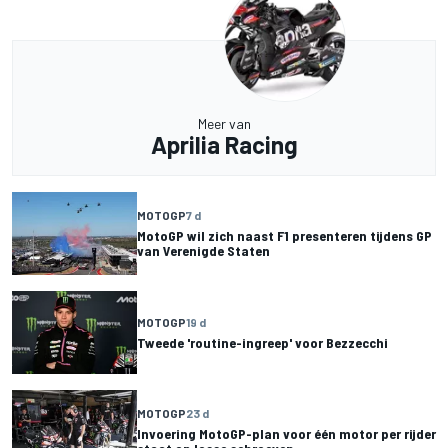
Meer van
Aprilia Racing
MOTOGP
7 d
MotoGP wil zich naast F1 presenteren tijdens GP
van Verenigde Staten
MOTOGP
19 d
Tweede 'routine-ingreep' voor Bezzecchi
MOTOGP
23 d
Invoering MotoGP-plan voor één motor per rijder