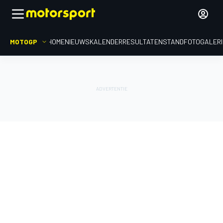
MOTOGP
HOME
NIEUWS
KALENDER
RESULTATEN
STAND
FOTOGALER