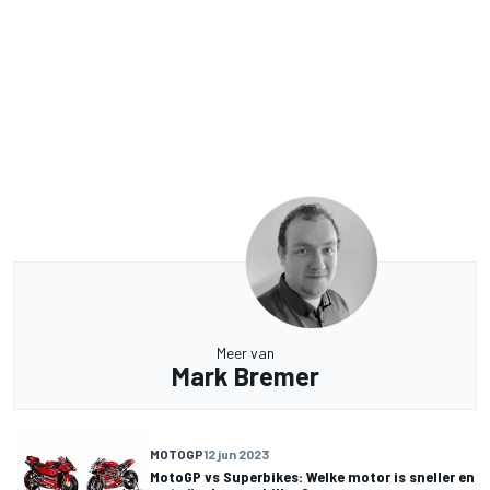
Meer van
Mark Bremer
MOTOGP
12 jun 2023
MotoGP vs Superbikes: Welke motor is sneller en