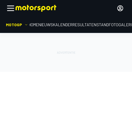
MOTOGP
HOME
NIEUWS
KALENDER
RESULTATEN
STAND
FOTOGALER