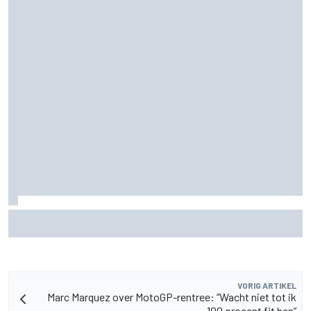
F2-talent Rafael Camara reageert op Haas F1-geruchten
voor 2027
VORIG ARTIKEL
Marc Marquez over MotoGP-rentree: “Wacht niet tot ik
100 procent fit ben”