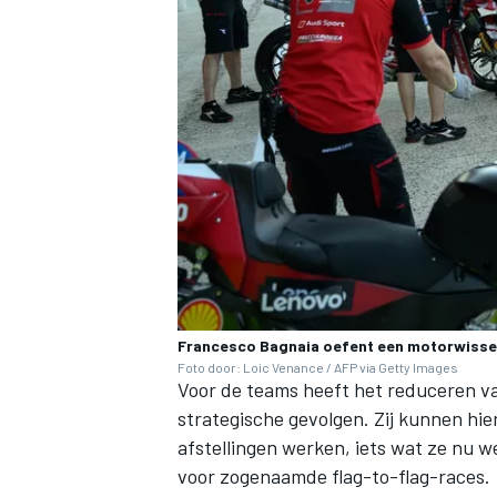
MEER RACEKLASSEN
Francesco Bagnaia oefent een motorwissel
Foto door: Loic Venance / AFP via Getty Images
Voor de teams heeft het reduceren va
strategische gevolgen. Zij kunnen hie
afstellingen werken, iets wat ze nu 
voor zogenaamde flag-to-flag-races.