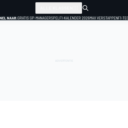
ALLE KLASSEN
NEL NAAR:
GRATIS GP-MANAGERSPEL
F1-KALENDER 2026
MAX VERSTAPPEN
F1-TE