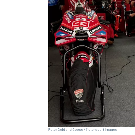
INDYCAR
WEC
DTM
Foto: Gold and Goose / Motorsport Images