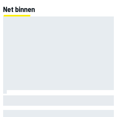
Net binnen
Clark, Senna, Antonelli – zo ontwikkelde het
leeftijdsrecord voor de grand chelem