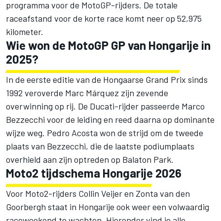
programma voor de MotoGP-rijders. De totale
raceafstand voor de korte race komt neer op 52,975
kilometer.
Wie won de MotoGP GP van Hongarije in
2025?
In de eerste editie van de Hongaarse Grand Prix sinds
1992 veroverde
Marc Márquez
zijn zevende
overwinning op rij. De Ducati-rijder passeerde Marco
Bezzecchi voor de leiding en reed daarna op dominante
wijze weg.
Pedro Acosta
won de strijd om de tweede
plaats van Bezzecchi, die de laatste podiumplaats
overhield aan zijn optreden op Balaton Park.
Moto2 tijdschema Hongarije 2026
Voor Moto2-rijders Collin Veijer en Zonta van den
Goorbergh staat in Hongarije ook weer een volwaardig
raceweekend te wachten. Hieronder vind je alle