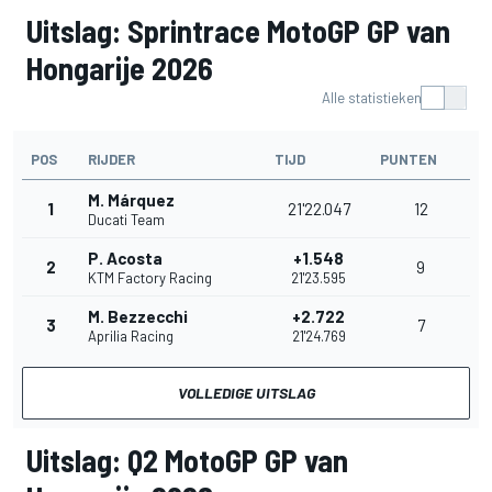
Uitslag: Sprintrace MotoGP GP van
Hongarije 2026
Alle statistieken
POS
RIJDER
TIJD
PUNTEN
M. Márquez
1
21'22.047
12
Ducati Team
P. Acosta
+1.548
2
9
KTM Factory Racing
21'23.595
M. Bezzecchi
+2.722
3
7
Aprilia Racing
21'24.769
VOLLEDIGE UITSLAG
Uitslag: Q2 MotoGP GP van