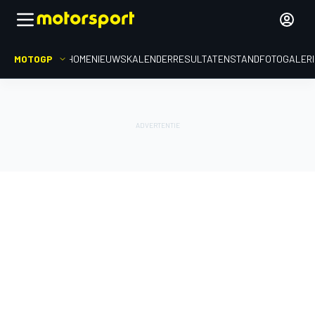
MOTOGP
HOME
NIEUWS
KALENDER
RESULTATEN
STAND
FOTOGALER