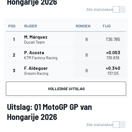
Hongarije 2026
Alle statistieken
POS
RIJDER
RONDEN
TIJD
M. Márquez
1
8
1'36.785
Ducati Team
P. Acosta
+0.053
2
8
KTM Factory Racing
1'36.838
F. Aldeguer
+0.340
3
8
Gresini Racing
1'37.125
VOLLEDIGE UITSLAG
Uitslag: Q1 MotoGP GP van
Hongarije 2026
Alle statistieken