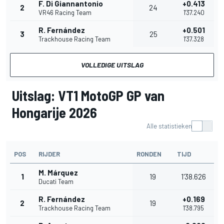
F. Di Giannantonio
+0.413
2
24
VR46 Racing Team
1'37.240
R. Fernández
+0.501
3
25
Trackhouse Racing Team
1'37.328
VOLLEDIGE UITSLAG
Uitslag: VT1 MotoGP GP van
Hongarije 2026
Alle statistieken
POS
RIJDER
RONDEN
TIJD
M. Márquez
1
19
1'38.626
Ducati Team
R. Fernández
+0.169
2
19
Trackhouse Racing Team
1'38.795