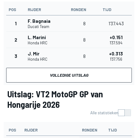
POS
RIJDER
RONDEN
TIJD
F. Bagnaia
1
8
1'37.443
Ducati Team
L. Marini
+0.151
2
8
Honda HRC
1'37.594
J. Mir
+0.313
3
8
Honda HRC
1'37.756
VOLLEDIGE UITSLAG
Uitslag: VT2 MotoGP GP van
Hongarije 2026
Alle statistieken
POS
RIJDER
RONDEN
TIJD