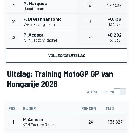
M. Márquez
1
14
1'37.436
Ducati Team
F. Di Giannantonio
+0.136
2
13
VR46 Racing Team
1'37.572
P. Acosta
+0.202
3
14
KTM Factory Racing
1'37.638
VOLLEDIGE UITSLAG
Uitslag: Training MotoGP GP van
Hongarije 2026
Alle statistieken
POS
RIJDER
RONDEN
TIJD
P. Acosta
1
24
1'36.827
KTM Factory Racing