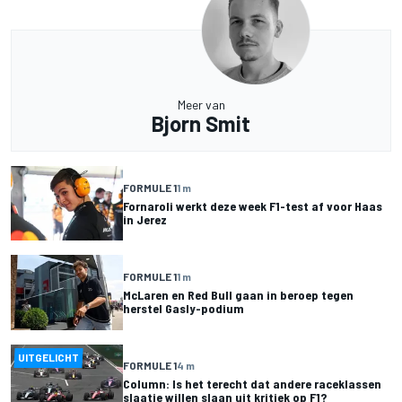
Meer van
Bjorn Smit
FORMULE 1
1 m
Fornaroli werkt deze week F1-test af voor Haas
in Jerez
FORMULE 1
1 m
McLaren en Red Bull gaan in beroep tegen
herstel Gasly-podium
UITGELICHT
FORMULE 1
4 m
Column: Is het terecht dat andere raceklassen
slaatje willen slaan uit kritiek op F1?