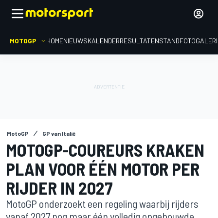
MOTOGP
HOME
NIEUWS
KALENDER
RESULTATEN
STAND
FOTOGALER
MotoGP
GP van Italië
MOTOGP-COUREURS KRAKEN
PLAN VOOR ÉÉN MOTOR PER
RIJDER IN 2027
MotoGP onderzoekt een regeling waarbij rijders
vanaf 2027 nog maar één volledig opgebouwde