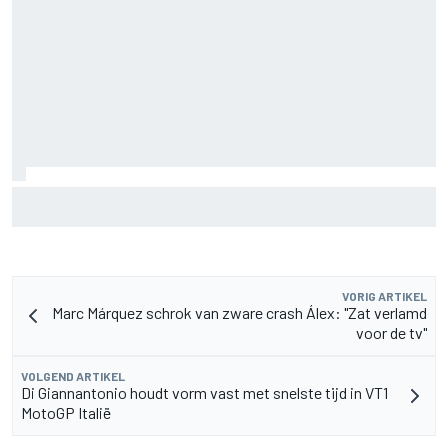
De nieuwigheid van Cadillac is eraf, maar dat is juist een
compliment
VORIG ARTIKEL
Marc Márquez schrok van zware crash Álex: "Zat verlamd
voor de tv"
VOLGEND ARTIKEL
Di Giannantonio houdt vorm vast met snelste tijd in VT1
MotoGP Italië