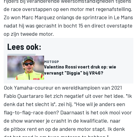
rijders bij veranderende weersomstandigheden tijdens
de race overstappen op een motor met regenafstelling.
Zo won Marc Marquez onlangs de sprintrace in Le Mans
nadat hij was gecrasht in bocht 15 en direct overstapte
op zijn tweede motor.
Lees ook:
MOTOGP
Valentino Rossi voert druk op: wie
vervangt "Diggia" bij VR46?
Ook Yamaha-coureur en wereldkampioen van 2021
Fabio Quartararo
liet zich negatief uit over het idee. "Ik
denk dat het slecht is", zei hij. "Hoe wil je anders een
flag-to-flag-race doen? Daarnaast is het ook mooi voor
de show wanneer je crasht in de kwalificatie, naar
de pitbox rent en op de andere motor stapt. Ik denk