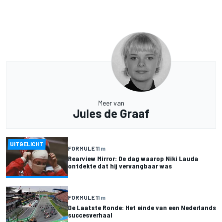
Meer van
Jules de Graaf
UITGELICHT
FORMULE 1
1 m
Rearview Mirror: De dag waarop Niki Lauda
ontdekte dat hij vervangbaar was
FORMULE 1
1 m
De Laatste Ronde: Het einde van een Nederlands
succesverhaal