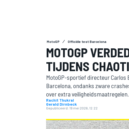
MotoGP
Officiële test Barcelona
MOTOGP VERDED
TIJDENS CHAOT
MOTOGP
MotoGP-sportief directeur Carlos 
Barcelona, ondanks zware crashes
over extra veiligheidsmaatregelen.
Rachit Thukral
Gerald Dirnbeck
Gepubliceerd:
19 mei 2026, 12:22