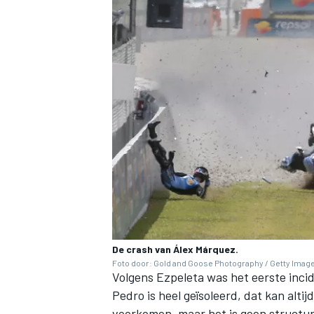
De crash van Álex Márquez.
Foto door: Gold and Goose Photography / Getty Imag
Volgens Ezpeleta was het eerste incid
Pedro is heel geïsoleerd, dat kan altij
voorkomen, maar het is geen structure