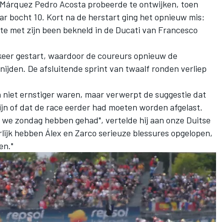
t Márquez
Pedro Acosta
probeerde te ontwijken, toen
ar bocht 10. Kort na de herstart ging het opnieuw mis:
te met zijn been bekneld in de Ducati van
Francesco
keer gestart, waardoor de coureurs opnieuw de
nijden. De afsluitende sprint van twaalf ronden verliep
n niet ernstiger waren, maar verwerpt de suggestie dat
zijn of dat de race eerder had moeten worden afgelast.
uk we zondag hebben gehad", vertelde hij aan onze Duitse
rlijk hebben Álex en Zarco serieuze blessures opgelopen,
en."