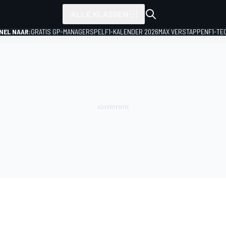
ALLE KLASSEN
NEL NAAR:
GRATIS GP-MANAGERSPEL
F1-KALENDER 2026
MAX VERSTAPPEN
F1-TE