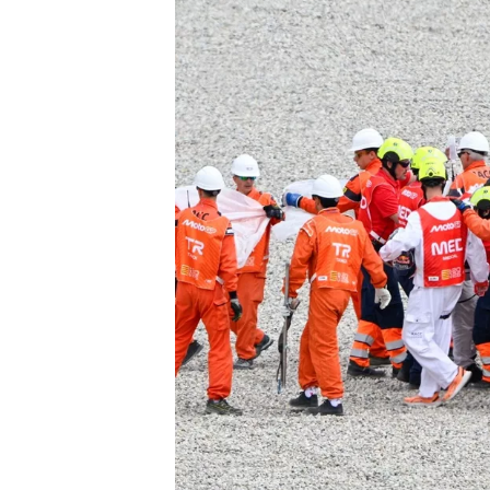
INDYCAR
WEC
DTM