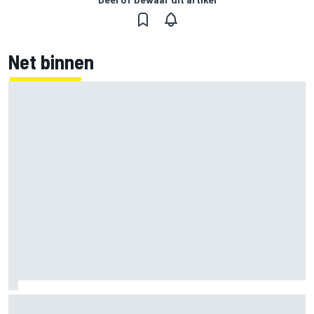
Net binnen
Moeten algoritmen in de F1-motoren verboden worden?
Hierdoor kan het volgens FIA niet