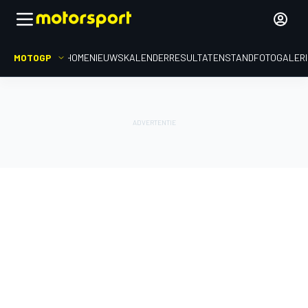
MOTOGP
HOME
NIEUWS
KALENDER
RESULTATEN
STAND
FOTOGALER