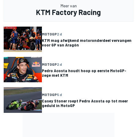
Meer van
KTM Factory Racing
MOTOGP
2 d
KTM mag afwijkend motoronderdeel vervangen
voor GP van Aragón
MOTOGP
2 d
Pedro Acosta houdt hoop op eerste MotoGP-
zege met KTM
MOTOGP
5 d
Casey Stoner roept Pedro Acosta op tot meer
geduld in MotoGP