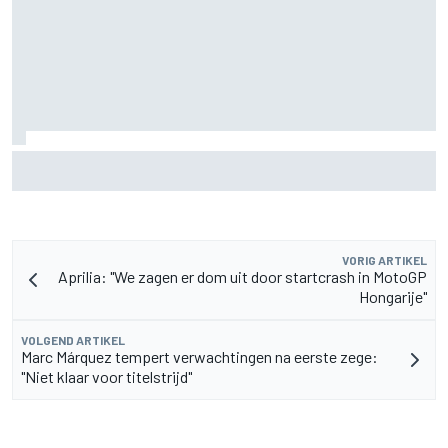
Marc Marquez steekt hand in eigen boezem na moeizame
British GP, maar raakt niet in paniek
VORIG ARTIKEL
Aprilia: "We zagen er dom uit door startcrash in MotoGP
Hongarije"
VOLGEND ARTIKEL
Marc Márquez tempert verwachtingen na eerste zege:
"Niet klaar voor titelstrijd"