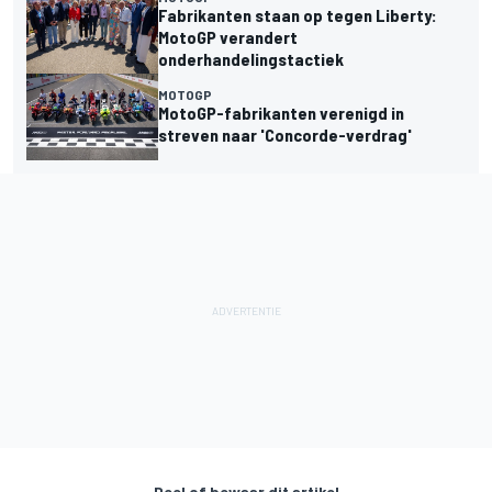
Fabrikanten staan op tegen Liberty:
MotoGP verandert
onderhandelingstactiek
MOTOGP
MotoGP-fabrikanten verenigd in
streven naar 'Concorde-verdrag'
Deel of bewaar dit artikel